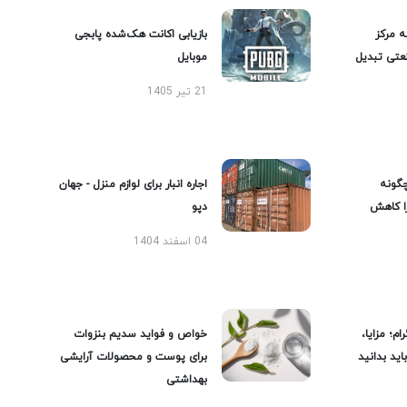
ه مرکز
بازیابی اکانت هک‌شده پابجی
عتی تبدیل
موبایل
21 تیر 1405
گونه
اجاره انبار برای لوازم منزل - جهان
را کاهش
دپو
04 اسفند 1404
ام؛ مزایا،
خواص و فواید سدیم بنزوات
ید بدانید
برای پوست و محصولات آرایشی
بهداشتی