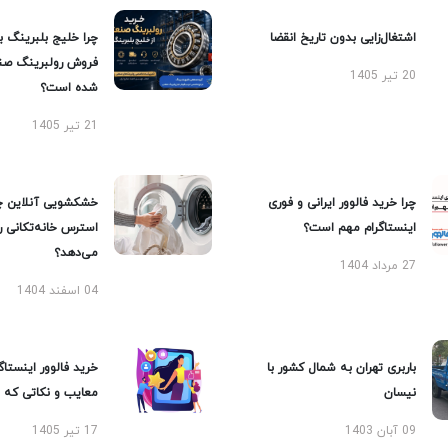
اشتغال‌زایی بدون تاریخ انقضا
چرا خلیج بلبرینگ ب
فروش رولبرینگ صن
20 تیر 1405
شده است؟
21 تیر 1405
چرا خرید فالوور ایرانی و فوری
خشکشویی آنلاین چ
اینستاگرام مهم است؟
استرس خانه‌تکانی 
می‌دهد؟
27 مرداد 1404
04 اسفند 1404
باربری تهران به شمال کشور با
خرید فالوور اینستاگر
نیسان
معایب و نکاتی که با
09 آبان 1403
17 تیر 1405