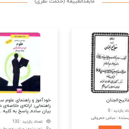
مابعدالطبیعه (حکمت نظری)
اتیح‌الجنان
خودآموز و راهنمای علوم س
راهنمایی: ارائه‌ی خلاصه‌ی 
د بازدید : 0
بیان ساده, پاسخ به کلیه ...
سنده : عباس معروفی
تعداد بازدید : 132
نویسنده : عباس معروفی