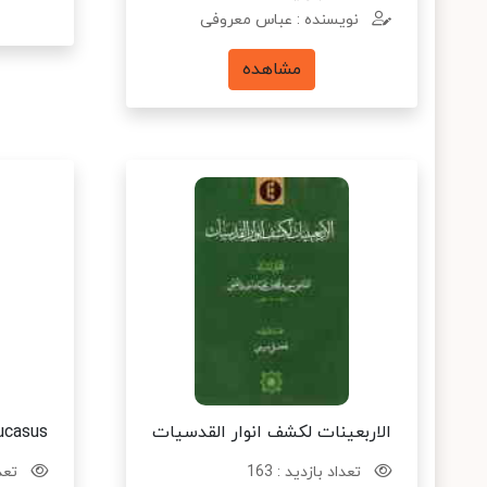
نویسنده : عباس معروفی
مشاهده
الاربعینات لکشف انوار القدسیات
ucasus
تعداد بازدید : 163
تعدا