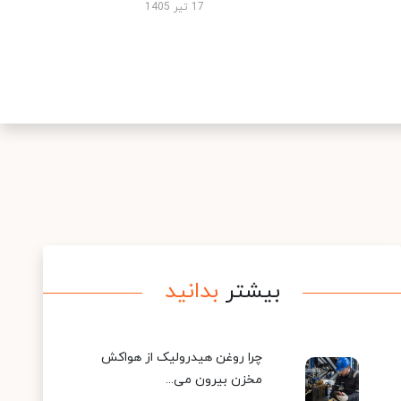
17 تیر 1405
بیشتر
بدانید
چرا روغن هیدرولیک از هواکش
مخزن بیرون می...