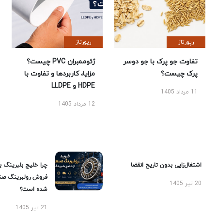
رپورتاژ
رپورتاژ
تفاوت جو پرک با جو دوسر
ژئوممبران PVC چیست؟
پرک چیست؟
مزایا، کاربردها و تفاوت با
HDPE و LLDPE
11 مرداد 1405
12 مرداد 1405
اشتغال‌زایی بدون تاریخ انقضا
چرا خلیج بلبرینگ ب
فروش رولبرینگ صن
20 تیر 1405
شده است؟
21 تیر 1405