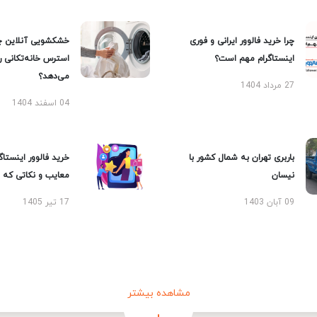
چرا خرید فالوور ایرانی و فوری
خشکشویی آنلاین چ
اینستاگرام مهم است؟
استرس خانه‌تکانی 
می‌دهد؟
27 مرداد 1404
04 اسفند 1404
باربری تهران به شمال کشور با
خرید فالوور اینستاگر
نیسان
معایب و نکاتی که با
09 آبان 1403
17 تیر 1405
مشاهده بیشتر