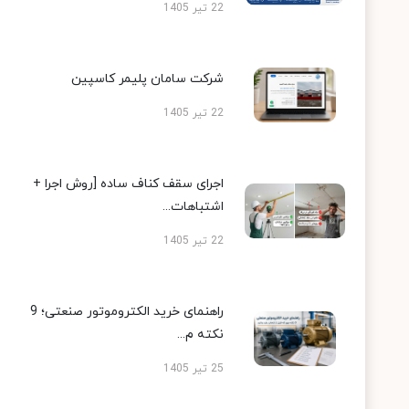
22 تیر 1405
شرکت سامان پلیمر کاسپین
22 تیر 1405
اجرای سقف کناف ساده [روش اجرا +
اشتباهات...
22 تیر 1405
راهنمای خرید الکتروموتور صنعتی؛ 9
نکته م...
25 تیر 1405