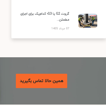
گروت G2 یا G3؛ کدام‌یک برای اجرای
مطمئن...
07 مرداد 1405
همین حالا تماس بگیرید