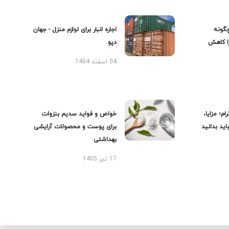
گونه
اجاره انبار برای لوازم منزل - جهان
را کاهش
دپو
04 اسفند 1404
ام؛ مزایا،
خواص و فواید سدیم بنزوات
ید بدانید
برای پوست و محصولات آرایشی
بهداشتی
17 تیر 1405