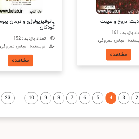
یث: دروغ و غیبت
پاتوفیزیولوژی و درمان یبو
کودکان
د بازدید : 161
تعداد بازدید : 152
سنده : عباس معروفی
نویسنده : عباس معروفی
مشاهده
مشاهده
...
23
10
9
8
7
6
5
4
3
2