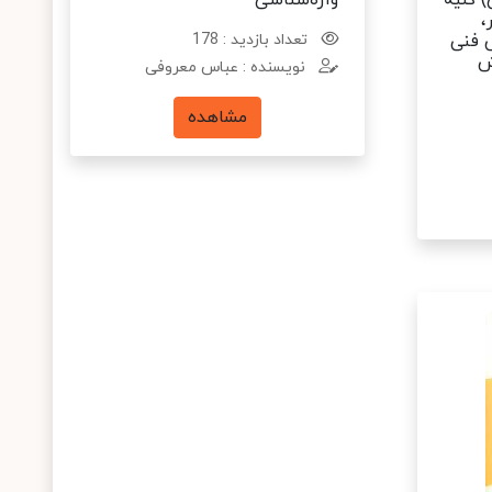
شی) کلیه
واژه‌شناسی
،
 فنی
تعداد بازدید : 178
ش
نویسنده : عباس معروفی
مشاهده