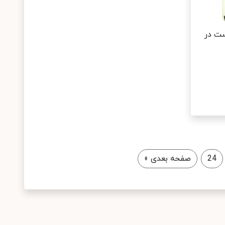
ست در
24
صفحه بعدی
»