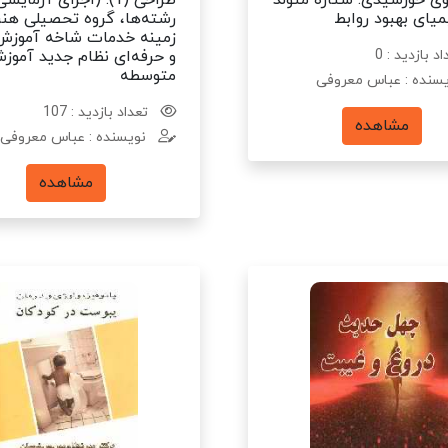
وی خورشیدی: ستاره متولد
طراحی (1): (اجرای آزمای
میای بهبود روابط
رشته‌ها، گروه تحصیلی هنر
زمینه خدمات شاخه آموزش
د بازدید : 0
و حرفه‌ای نظام جدید آموز
متوسطه
سنده : عباس معروفی
تعداد بازدید : 107
مشاهده
نویسنده : عباس معروفی
مشاهده