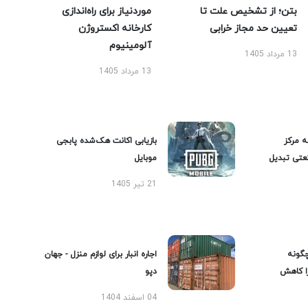
بتن؛ از تشخیص علت تا
موردنیاز برای راه‌اندازی
تعیین حد مجاز خرابی
کارخانه اکستروژن
آلومینیوم
13 مرداد 1405
13 مرداد 1405
ه مرکز
بازیابی اکانت هک‌شده پابجی
عتی تبدیل
موبایل
21 تیر 1405
گونه
اجاره انبار برای لوازم منزل - جهان
را کاهش
دپو
04 اسفند 1404