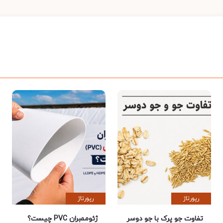
رپورتاژ
رپورتاژ
تفاوت جو پرک با جو دوسر
ژئوممبران PVC چیست؟