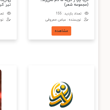
دریا چرا ز گریه ما دم نمی‌زند؟
روان‌کا
(مجموعه شعر)
تیر: کی
تعداد بازدید : 155
تعدا
نویسنده : عباس معروفی
نوی
مشاهده