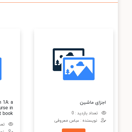
اجزای ماشین
 1A: a
rse in
تعداد بازدید : 0
t book
نویسنده : عباس معروفی
تعدا
نوی