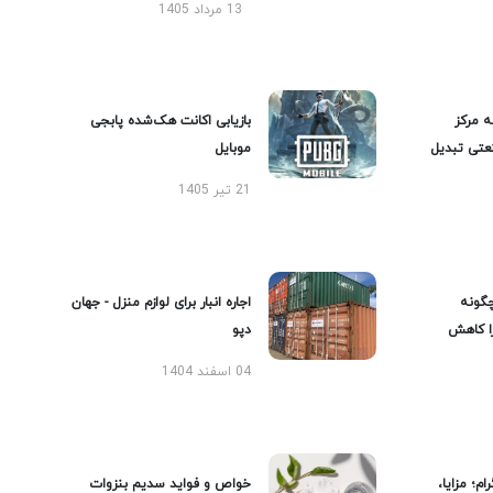
13 مرداد 1405
ه مرکز
بازیابی اکانت هک‌شده پابجی
عتی تبدیل
موبایل
21 تیر 1405
گونه
اجاره انبار برای لوازم منزل - جهان
را کاهش
دپو
04 اسفند 1404
ام؛ مزایا،
خواص و فواید سدیم بنزوات