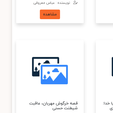
نویسنده : عباس معروفی
مشاهده
 خدا:
قصه خرگوش مهربان، عاقبت
ی
شیطنت حسنی