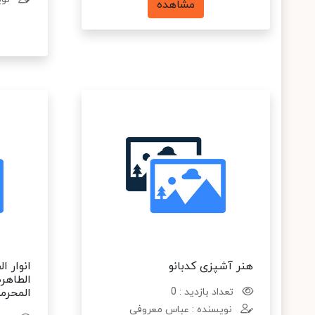
مشاهده
هنر آشپزی کدبانو
انوار ا
الطاهره
تعداد بازدید : 0
المحرم
نویسنده : عباس معروفی