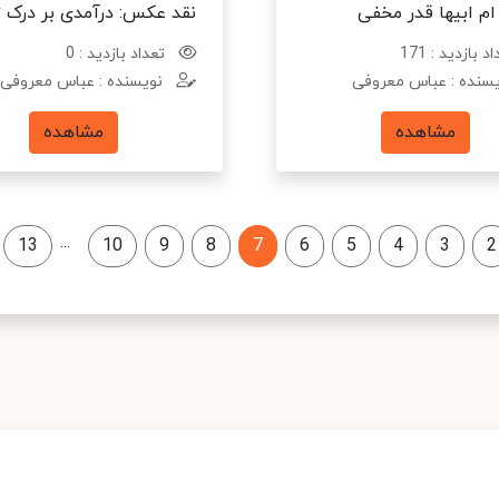
ام ابیها قدر مخفی
نقد عکس: درآمدی بر درک 
د بازدید : 171
تعداد بازدید : 0
سنده : عباس معروفی
نویسنده : عباس معروفی
مشاهده
مشاهده
...
13
10
9
8
7
6
5
4
3
2