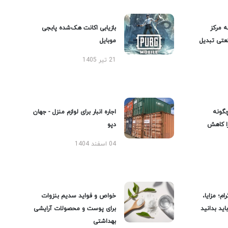
ه مرکز
بازیابی اکانت هک‌شده پابجی
عتی تبدیل
موبایل
21 تیر 1405
گونه
اجاره انبار برای لوازم منزل - جهان
را کاهش
دپو
04 اسفند 1404
ام؛ مزایا،
خواص و فواید سدیم بنزوات
ید بدانید
برای پوست و محصولات آرایشی
بهداشتی