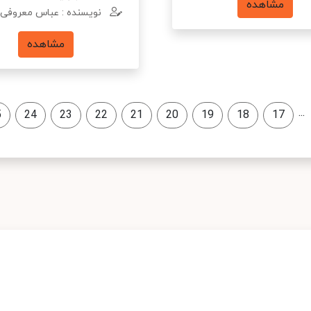
مشاهده
نویسنده : عباس معروفی
مشاهده
...
5
24
23
22
21
20
19
18
17