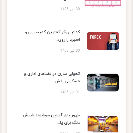
30 تیر 1405
کدام بروکر کمترین کمیسیون و
اسپرد را روی...
30 تیر 1405
تحولی مدرن در فضاهای اداری و
مسکونی با ش...
31 تیر 1405
ظهور بازار آنلاین هوشمند شیش
دنگ برای پا...