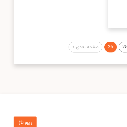
2
26
صفحه بعدی
»
رپورتاژ