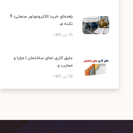
راهنمای خرید الکتروموتور صنعتی؛ 9
نکته م...
25 تیر 1405
عایق کاری نمای ساختمان | مزایا و
معایب و...
28 تیر 1405