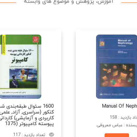
آموزش، پژوهش و موضوع های وابسته
Manual Of Neph
1600 سئوال طبقه‌بندی ش
کنکور (سراسری, آزاد, علمی
د بازدید : 158
کاربردی و آزمایشی) کاردانی
پیوسته کامپیوتر (1375
سنده : عباس معروفی
تعداد بازدید : 117