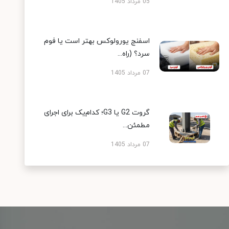
05 مرداد 1405
اسفنج یورولوکس بهتر است یا فوم
سرد؟ (راه...
07 مرداد 1405
گروت G2 یا G3؛ کدام‌یک برای اجرای
مطمئن...
07 مرداد 1405