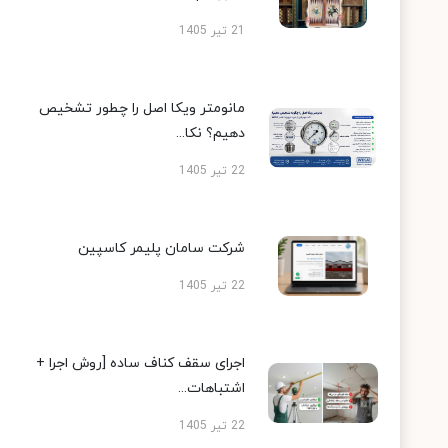
21 تیر 1405
مانومتر ویکا اصل را چطور تشخیص
دهیم؟ نکا...
22 تیر 1405
شرکت سامان پلیمر کاسپین
22 تیر 1405
اجرای سقف کناف ساده [روش اجرا +
اشتباهات...
22 تیر 1405