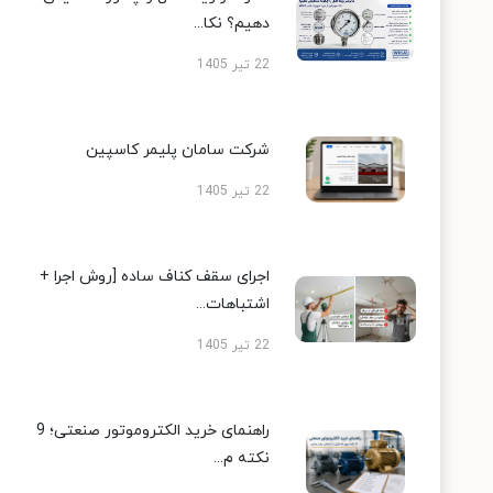
دهیم؟ نکا...
22 تیر 1405
شرکت سامان پلیمر کاسپین
22 تیر 1405
اجرای سقف کناف ساده [روش اجرا +
اشتباهات...
22 تیر 1405
راهنمای خرید الکتروموتور صنعتی؛ 9
نکته م...