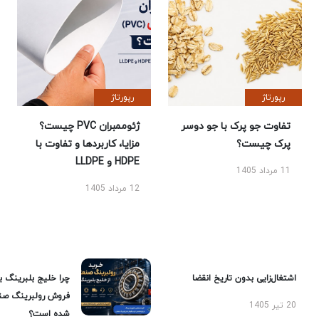
رپورتاژ
رپورتاژ
تفاوت جو پرک با جو دوسر
ژئوممبران PVC چیست؟
پرک چیست؟
مزایا، کاربردها و تفاوت با
HDPE و LLDPE
11 مرداد 1405
12 مرداد 1405
اشتغال‌زایی بدون تاریخ انقضا
چرا خلیج بلبرینگ ب
فروش رولبرینگ صن
20 تیر 1405
شده است؟