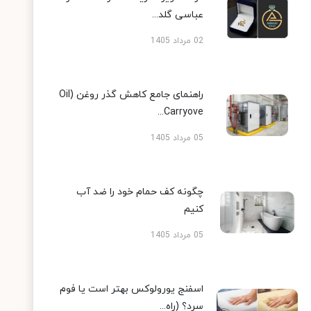
عباسی گلد...
02 مرداد 1405
راهنمای جامع کاهش گذر روغن (Oil
Carryove...
05 مرداد 1405
چگونه کف حمام خود را ضد آب
کنیم
05 مرداد 1405
اسفنج یورولوکس بهتر است یا فوم
سرد؟ (راه...