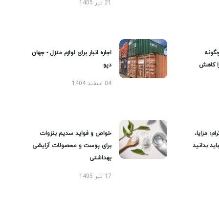
21 تیر 1405
گونه
اجاره انبار برای لوازم منزل - جهان
را کاهش
دپو
04 اسفند 1404
ام؛ مزایا،
خواص و فواید سدیم بنزوات
ید بدانید
برای پوست و محصولات آرایشی
بهداشتی
17 تیر 1405