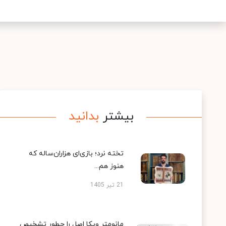
بیشتر
بدانید
تخته نرد؛ بازی‌ای هزاران‌ساله که
هنوز هم...
21 تیر 1405
مانومتر ویکا اصل را چطور تشخیص