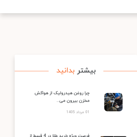
بیشتر
بدانید
چرا روغن هیدرولیک از هواکش
مخزن بیرون می...
01 مرداد 1405
فرصت ویژه خرید طلا در 4 قسط از