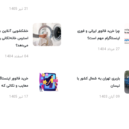
21 تیر 1405
چرا خرید فالوور ایرانی و فوری
خشکشویی آنلاین چ
اینستاگرام مهم است؟
استرس خانه‌تکانی 
می‌دهد؟
27 مرداد 1404
04 اسفند 1404
باربری تهران به شمال کشور با
خرید فالوور اینستاگر
نیسان
معایب و نکاتی که با
09 آبان 1403
17 تیر 1405