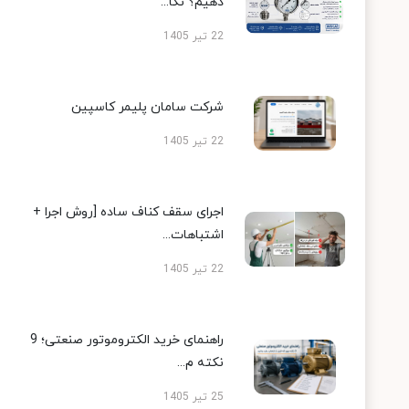
دهیم؟ نکا...
22 تیر 1405
شرکت سامان پلیمر کاسپین
22 تیر 1405
اجرای سقف کناف ساده [روش اجرا +
اشتباهات...
22 تیر 1405
راهنمای خرید الکتروموتور صنعتی؛ 9
نکته م...
25 تیر 1405