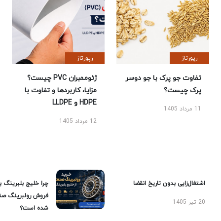
رپورتاژ
رپورتاژ
تفاوت جو پرک با جو دوسر
ژئوممبران PVC چیست؟
پرک چیست؟
مزایا، کاربردها و تفاوت با
HDPE و LLDPE
11 مرداد 1405
12 مرداد 1405
اشتغال‌زایی بدون تاریخ انقضا
چرا خلیج بلبرینگ ب
فروش رولبرینگ صن
20 تیر 1405
شده است؟