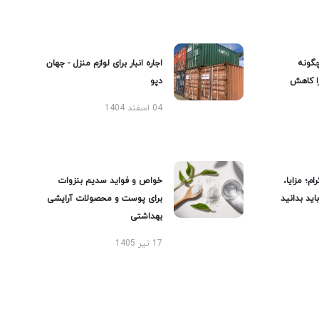
گونه
اجاره انبار برای لوازم منزل - جهان
را کاهش
دپو
04 اسفند 1404
ام؛ مزایا،
خواص و فواید سدیم بنزوات
ید بدانید
برای پوست و محصولات آرایشی
بهداشتی
17 تیر 1405