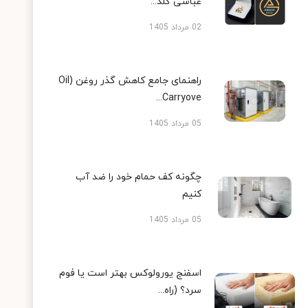
عباسی گلد...
02 مرداد 1405
راهنمای جامع کاهش گذر روغن (Oil
Carryove...
05 مرداد 1405
چگونه کف حمام خود را ضد آب
کنیم
05 مرداد 1405
اسفنج یورولوکس بهتر است یا فوم
سرد؟ (راه...