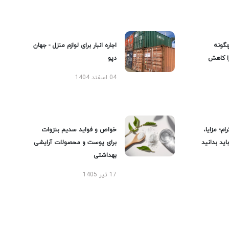
گونه
اجاره انبار برای لوازم منزل - جهان
را کاهش
دپو
04 اسفند 1404
ام؛ مزایا،
خواص و فواید سدیم بنزوات
ید بدانید
برای پوست و محصولات آرایشی
بهداشتی
17 تیر 1405