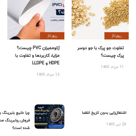
رپورتاژ
رپورتاژ
تفاوت جو پرک با جو دوسر
ژئوممبران PVC چیست؟
پرک چیست؟
مزایا، کاربردها و تفاوت با
HDPE و LLDPE
11 مرداد 1405
12 مرداد 1405
اشتغال‌زایی بدون تاریخ انقضا
چرا خلیج بلبرینگ ب
فروش رولبرینگ صن
20 تیر 1405
شده است؟