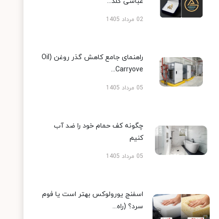
عباسی گلد...
02 مرداد 1405
راهنمای جامع کاهش گذر روغن (Oil
Carryove...
05 مرداد 1405
چگونه کف حمام خود را ضد آب
کنیم
05 مرداد 1405
اسفنج یورولوکس بهتر است یا فوم
سرد؟ (راه...