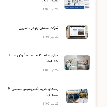
دهیم؟ نکا...
22 تیر 1405
شرکت سامان پلیمر کاسپین
22 تیر 1405
اجرای سقف کناف ساده [روش اجرا +
اشتباهات...
22 تیر 1405
راهنمای خرید الکتروموتور صنعتی؛ 9
نکته م...
25 تیر 1405