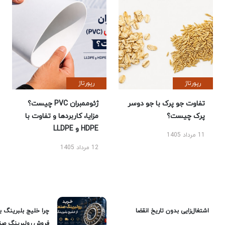
رپورتاژ
رپورتاژ
تفاوت جو پرک با جو دوسر
ژئوممبران PVC چیست؟
پرک چیست؟
مزایا، کاربردها و تفاوت با
HDPE و LLDPE
11 مرداد 1405
12 مرداد 1405
اشتغال‌زایی بدون تاریخ انقضا
چرا خلیج بلبرینگ ب
فروش رولبرینگ صن