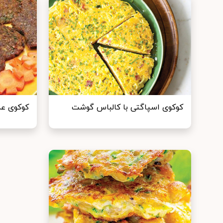
کوکوی اسپاگتی با کالباس گوشت
کوکوی ع