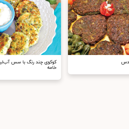
دس
کوکوی چند رنگ با سس آب‌لیم
خامه