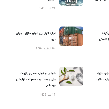
21 تیر 1405
گونه
اجاره انبار برای لوازم منزل - جهان
را کاهش
دپو
04 اسفند 1404
ام؛ مزایا،
خواص و فواید سدیم بنزوات
ید بدانید
برای پوست و محصولات آرایشی
بهداشتی
17 تیر 1405