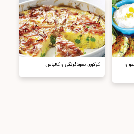
و و
کوکوی نخودفرنگی و کالباس