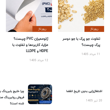
رپورتاژ
رپورتاژ
تفاوت جو پرک با جو دوسر
ژئوممبران PVC چیست؟
پرک چیست؟
مزایا، کاربردها و تفاوت با
HDPE و LLDPE
11 مرداد 1405
12 مرداد 1405
اشتغال‌زایی بدون تاریخ انقضا
چرا خلیج بلبرینگ ب
فروش رولبرینگ صن
20 تیر 1405
شده است؟