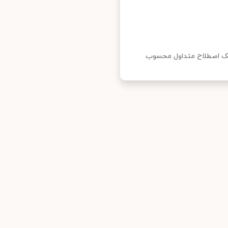
ل روش hrt یک روش کاشت نیست و این کاشت مو hrt یک اصطلاح متداول محسوب