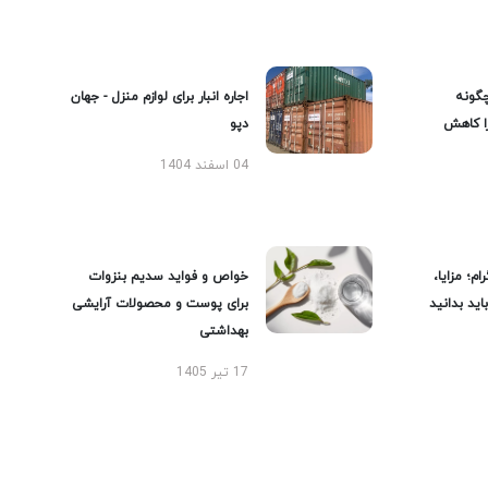
گونه
اجاره انبار برای لوازم منزل - جهان
را کاهش
دپو
04 اسفند 1404
ام؛ مزایا،
خواص و فواید سدیم بنزوات
ید بدانید
برای پوست و محصولات آرایشی
بهداشتی
17 تیر 1405