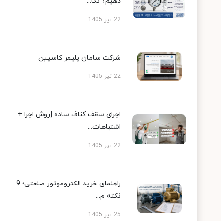
دهیم؟ نکا...
22 تیر 1405
شرکت سامان پلیمر کاسپین
22 تیر 1405
اجرای سقف کناف ساده [روش اجرا +
اشتباهات...
22 تیر 1405
راهنمای خرید الکتروموتور صنعتی؛ 9
نکته م...
25 تیر 1405