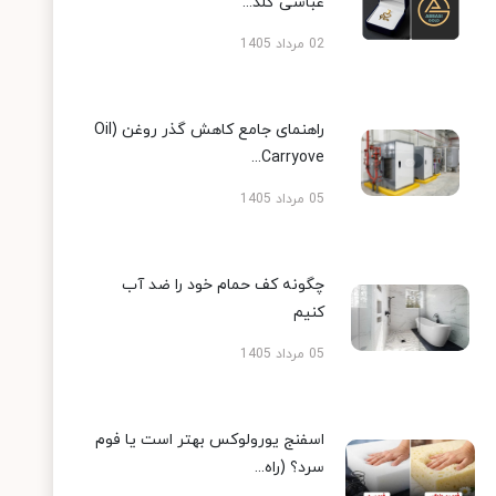
عباسی گلد...
02 مرداد 1405
راهنمای جامع کاهش گذر روغن (Oil
Carryove...
05 مرداد 1405
چگونه کف حمام خود را ضد آب
کنیم
05 مرداد 1405
اسفنج یورولوکس بهتر است یا فوم
سرد؟ (راه...