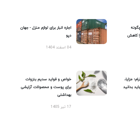
گونه
اجاره انبار برای لوازم منزل - جهان
را کاهش
دپو
04 اسفند 1404
ام؛ مزایا،
خواص و فواید سدیم بنزوات
ید بدانید
برای پوست و محصولات آرایشی
بهداشتی
17 تیر 1405