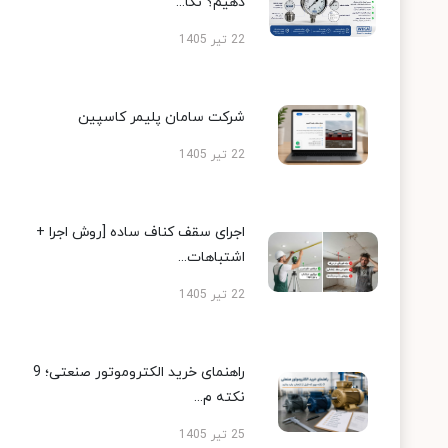
دهیم؟ نکا...
22 تیر 1405
شرکت سامان پلیمر کاسپین
22 تیر 1405
اجرای سقف کناف ساده [روش اجرا +
اشتباهات...
22 تیر 1405
راهنمای خرید الکتروموتور صنعتی؛ 9
نکته م...
25 تیر 1405