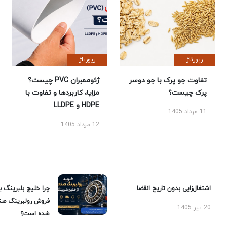
رپورتاژ
رپورتاژ
تفاوت جو پرک با جو دوسر
ژئوممبران PVC چیست؟
پرک چیست؟
مزایا، کاربردها و تفاوت با
HDPE و LLDPE
11 مرداد 1405
12 مرداد 1405
اشتغال‌زایی بدون تاریخ انقضا
چرا خلیج بلبرینگ ب
فروش رولبرینگ صن
20 تیر 1405
شده است؟