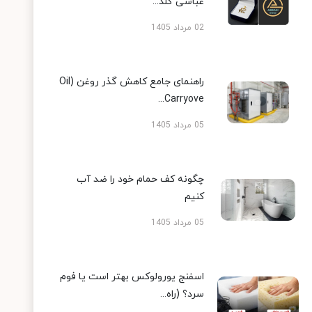
عباسی گلد...
02 مرداد 1405
راهنمای جامع کاهش گذر روغن (Oil
Carryove...
05 مرداد 1405
چگونه کف حمام خود را ضد آب
کنیم
05 مرداد 1405
اسفنج یورولوکس بهتر است یا فوم
سرد؟ (راه...