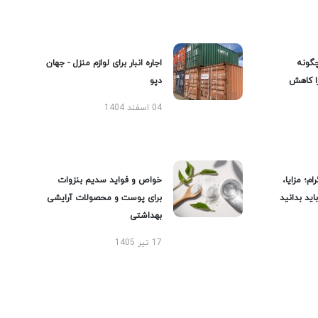
گونه
اجاره انبار برای لوازم منزل - جهان
را کاهش
دپو
04 اسفند 1404
ام؛ مزایا،
خواص و فواید سدیم بنزوات
ید بدانید
برای پوست و محصولات آرایشی
بهداشتی
17 تیر 1405