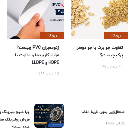
رپورتاژ
رپورتاژ
تفاوت جو پرک با جو دوسر
ژئوممبران PVC چیست؟
پرک چیست؟
مزایا، کاربردها و تفاوت با
HDPE و LLDPE
11 مرداد 1405
12 مرداد 1405
اشتغال‌زایی بدون تاریخ انقضا
چرا خلیج بلبرینگ ب
فروش رولبرینگ صن
20 تیر 1405
شده است؟