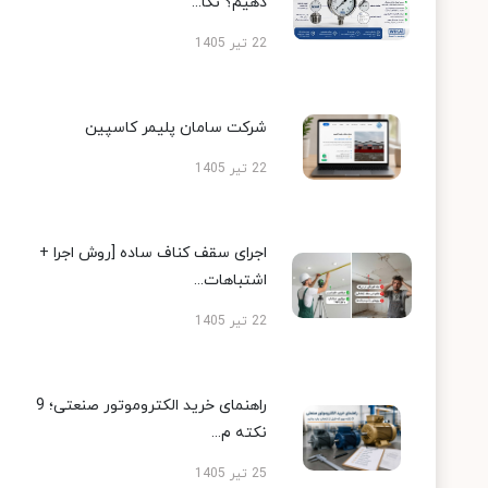
دهیم؟ نکا...
22 تیر 1405
شرکت سامان پلیمر کاسپین
22 تیر 1405
اجرای سقف کناف ساده [روش اجرا +
اشتباهات...
22 تیر 1405
راهنمای خرید الکتروموتور صنعتی؛ 9
نکته م...
25 تیر 1405