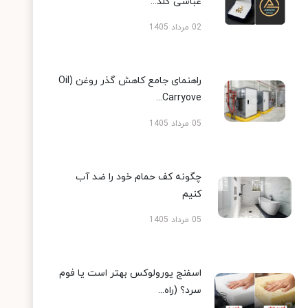
عباسی گلد...
02 مرداد 1405
راهنمای جامع کاهش گذر روغن (Oil
Carryove...
05 مرداد 1405
چگونه کف حمام خود را ضد آب
کنیم
05 مرداد 1405
اسفنج یورولوکس بهتر است یا فوم
سرد؟ (راه...