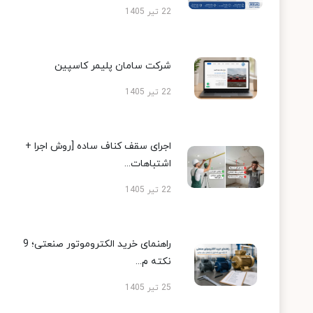
22 تیر 1405
شرکت سامان پلیمر کاسپین
22 تیر 1405
اجرای سقف کناف ساده [روش اجرا +
اشتباهات...
22 تیر 1405
راهنمای خرید الکتروموتور صنعتی؛ 9
نکته م...
25 تیر 1405