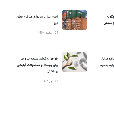
گونه
اجاره انبار برای لوازم منزل - جهان
را کاهش
دپو
04 اسفند 1404
ام؛ مزایا،
خواص و فواید سدیم بنزوات
ید بدانید
برای پوست و محصولات آرایشی
بهداشتی
17 تیر 1405