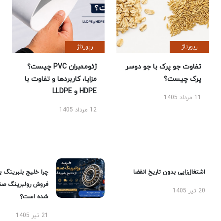
رپورتاژ
رپورتاژ
تفاوت جو پرک با جو دوسر
ژئوممبران PVC چیست؟
پرک چیست؟
مزایا، کاربردها و تفاوت با
HDPE و LLDPE
11 مرداد 1405
12 مرداد 1405
اشتغال‌زایی بدون تاریخ انقضا
چرا خلیج بلبرینگ ب
فروش رولبرینگ صن
20 تیر 1405
شده است؟
21 تیر 1405