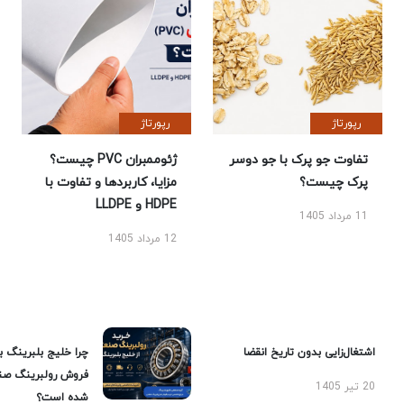
رپورتاژ
رپورتاژ
تفاوت جو پرک با جو دوسر
ژئوممبران PVC چیست؟
پرک چیست؟
مزایا، کاربردها و تفاوت با
HDPE و LLDPE
11 مرداد 1405
12 مرداد 1405
اشتغال‌زایی بدون تاریخ انقضا
چرا خلیج بلبرینگ ب
فروش رولبرینگ صن
20 تیر 1405
شده است؟