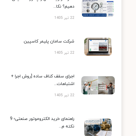
دهیم؟ نکا...
22 تیر 1405
شرکت سامان پلیمر کاسپین
22 تیر 1405
اجرای سقف کناف ساده [روش اجرا +
اشتباهات...
22 تیر 1405
راهنمای خرید الکتروموتور صنعتی؛ 9
نکته م...