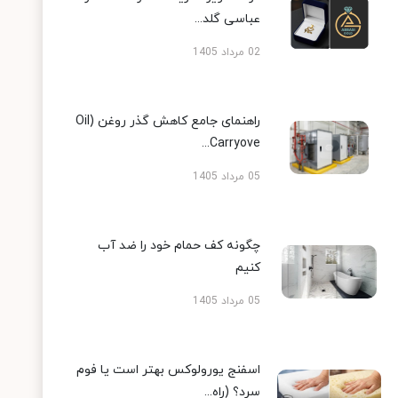
عباسی گلد...
02 مرداد 1405
راهنمای جامع کاهش گذر روغن (Oil
Carryove...
05 مرداد 1405
چگونه کف حمام خود را ضد آب
کنیم
05 مرداد 1405
اسفنج یورولوکس بهتر است یا فوم
سرد؟ (راه...