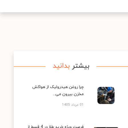
بیشتر
بدانید
چرا روغن هیدرولیک از هواکش
مخزن بیرون می...
01 مرداد 1405
فرصت ویژه خرید طلا در 4 قسط از