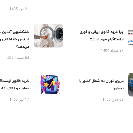
21 تیر 1405
چرا خرید فالوور ایرانی و فوری
خشکشویی آنلاین چ
اینستاگرام مهم است؟
استرس خانه‌تکانی 
می‌دهد؟
27 مرداد 1404
04 اسفند 1404
باربری تهران به شمال کشور با
خرید فالوور اینستاگر
نیسان
معایب و نکاتی که با
09 آبان 1403
17 تیر 1405