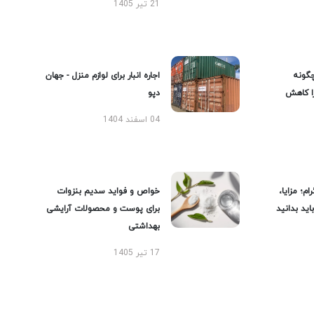
21 تیر 1405
گونه
اجاره انبار برای لوازم منزل - جهان
را کاهش
دپو
04 اسفند 1404
ام؛ مزایا،
خواص و فواید سدیم بنزوات
ید بدانید
برای پوست و محصولات آرایشی
بهداشتی
17 تیر 1405