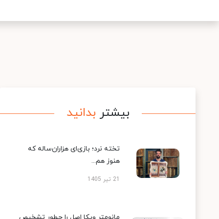
بیشتر
بدانید
تخته نرد؛ بازی‌ای هزاران‌ساله که
هنوز هم...
21 تیر 1405
مانومتر ویکا اصل را چطور تشخیص