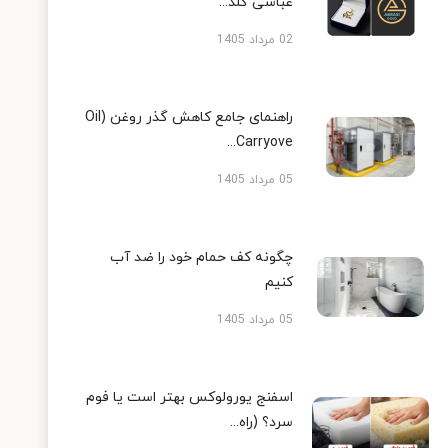
عباسی گلد...
02 مرداد 1405
راهنمای جامع کاهش گذر روغن (Oil
Carryove...
05 مرداد 1405
چگونه کف حمام خود را ضد آب
کنیم
05 مرداد 1405
اسفنج یورولوکس بهتر است یا فوم
سرد؟ (راه...