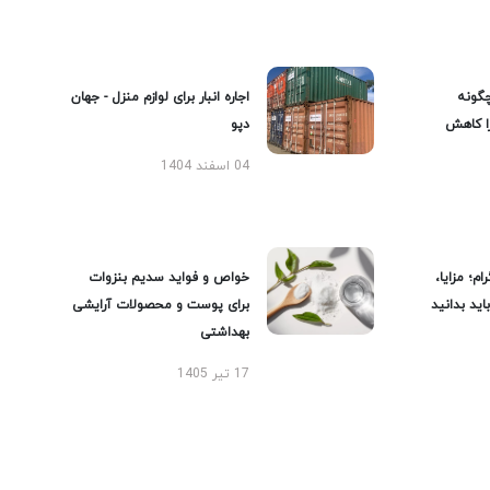
گونه
اجاره انبار برای لوازم منزل - جهان
را کاهش
دپو
04 اسفند 1404
ام؛ مزایا،
خواص و فواید سدیم بنزوات
ید بدانید
برای پوست و محصولات آرایشی
بهداشتی
17 تیر 1405