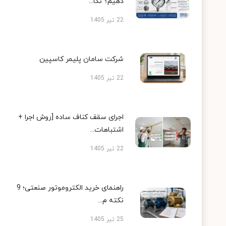
دهیم؟ نکا...
22 تیر 1405
شرکت سامان پلیمر کاسپین
22 تیر 1405
اجرای سقف کناف ساده [روش اجرا +
اشتباهات...
22 تیر 1405
راهنمای خرید الکتروموتور صنعتی؛ 9
نکته م...
25 تیر 1405