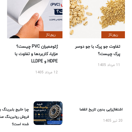
رپورتاژ
رپورتاژ
تفاوت جو پرک با جو دوسر
ژئوممبران PVC چیست؟
پرک چیست؟
مزایا، کاربردها و تفاوت با
HDPE و LLDPE
11 مرداد 1405
12 مرداد 1405
اشتغال‌زایی بدون تاریخ انقضا
چرا خلیج بلبرینگ ب
فروش رولبرینگ صن
20 تیر 1405
شده است؟