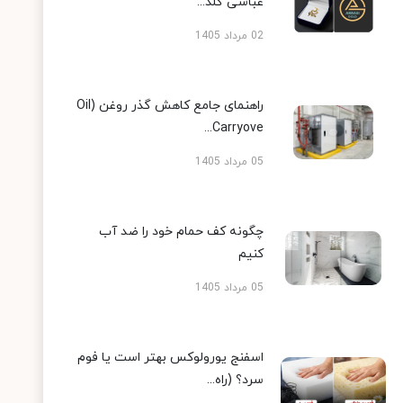
عباسی گلد...
02 مرداد 1405
راهنمای جامع کاهش گذر روغن (Oil
Carryove...
05 مرداد 1405
چگونه کف حمام خود را ضد آب
کنیم
05 مرداد 1405
اسفنج یورولوکس بهتر است یا فوم
سرد؟ (راه...