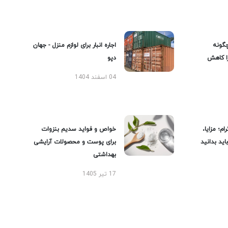
گونه
اجاره انبار برای لوازم منزل - جهان
را کاهش
دپو
04 اسفند 1404
ام؛ مزایا،
خواص و فواید سدیم بنزوات
ید بدانید
برای پوست و محصولات آرایشی
بهداشتی
17 تیر 1405