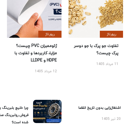
رپورتاژ
رپورتاژ
تفاوت جو پرک با جو دوسر
ژئوممبران PVC چیست؟
پرک چیست؟
مزایا، کاربردها و تفاوت با
HDPE و LLDPE
11 مرداد 1405
12 مرداد 1405
اشتغال‌زایی بدون تاریخ انقضا
چرا خلیج بلبرینگ ب
فروش رولبرینگ صن
20 تیر 1405
شده است؟