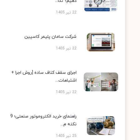
دهیم؟ نکا...
22 تیر 1405
شرکت سامان پلیمر کاسپین
22 تیر 1405
اجرای سقف کناف ساده [روش اجرا +
اشتباهات...
22 تیر 1405
راهنمای خرید الکتروموتور صنعتی؛ 9
نکته م...
25 تیر 1405