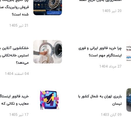
اشتغال‌زایی بدون تاریخ انقضا
چرا خلیج بلبرینگ ب
فروش رولبرینگ صن
20 تیر 1405
شده است؟
21 تیر 1405
چرا خرید فالوور ایرانی و فوری
خشکشویی آنلاین چ
اینستاگرام مهم است؟
استرس خانه‌تکانی 
می‌دهد؟
27 مرداد 1404
04 اسفند 1404
باربری تهران به شمال کشور با
خرید فالوور اینستاگر
نیسان
معایب و نکاتی که با
09 آبان 1403
17 تیر 1405