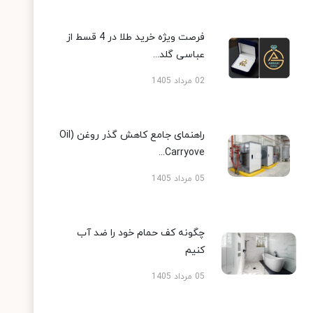
فرصت ویژه خرید طلا در 4 قسط از
عباسی گلد...
02 مرداد 1405
راهنمای جامع کاهش گذر روغن (Oil
Carryove...
05 مرداد 1405
چگونه کف حمام خود را ضد آب
کنیم
05 مرداد 1405