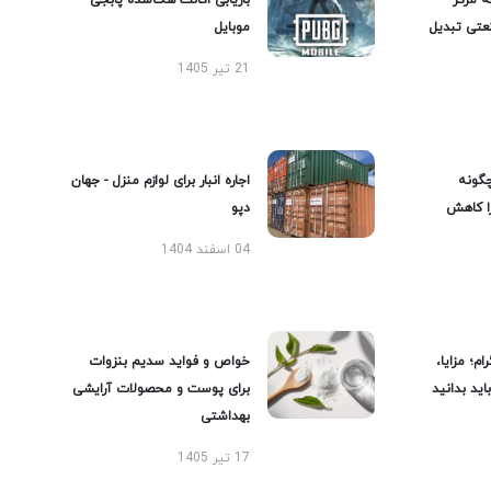
ه مرکز
بازیابی اکانت هک‌شده پابجی
عتی تبدیل
موبایل
21 تیر 1405
گونه
اجاره انبار برای لوازم منزل - جهان
را کاهش
دپو
04 اسفند 1404
ام؛ مزایا،
خواص و فواید سدیم بنزوات
ید بدانید
برای پوست و محصولات آرایشی
بهداشتی
17 تیر 1405