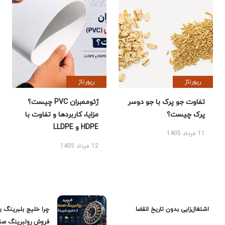
رپورتاژ
رپورتاژ
تفاوت جو پرک با جو دوسر
ژئوممبران PVC چیست؟
پرک چیست؟
مزایا، کاربردها و تفاوت با
HDPE و LLDPE
11 مرداد 1405
12 مرداد 1405
اشتغال‌زایی بدون تاریخ انقضا
چرا خلیج بلبرینگ ب
فروش رولبرینگ صن