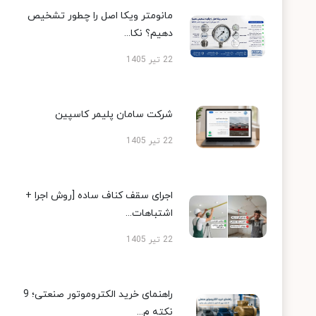
مانومتر ویکا اصل را چطور تشخیص
دهیم؟ نکا...
22 تیر 1405
شرکت سامان پلیمر کاسپین
22 تیر 1405
اجرای سقف کناف ساده [روش اجرا +
اشتباهات...
22 تیر 1405
راهنمای خرید الکتروموتور صنعتی؛ 9
نکته م...