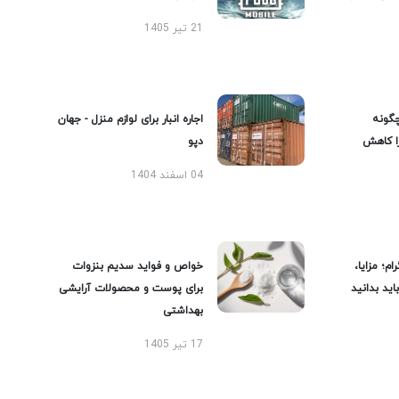
21 تیر 1405
گونه
اجاره انبار برای لوازم منزل - جهان
را کاهش
دپو
04 اسفند 1404
ام؛ مزایا،
خواص و فواید سدیم بنزوات
ید بدانید
برای پوست و محصولات آرایشی
بهداشتی
17 تیر 1405