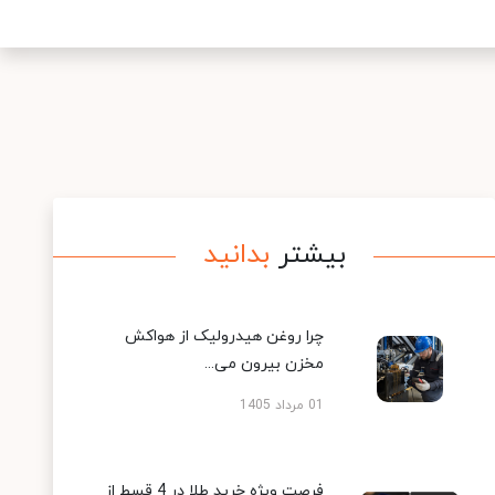
بیشتر
بدانید
چرا روغن هیدرولیک از هواکش
مخزن بیرون می...
01 مرداد 1405
فرصت ویژه خرید طلا در 4 قسط از