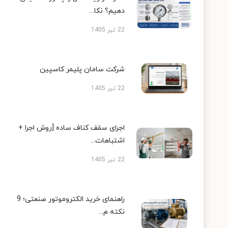
دهیم؟ نکا...
22 تیر 1405
شرکت سامان پلیمر کاسپین
22 تیر 1405
اجرای سقف کناف ساده [روش اجرا +
اشتباهات...
22 تیر 1405
راهنمای خرید الکتروموتور صنعتی؛ 9
نکته م...