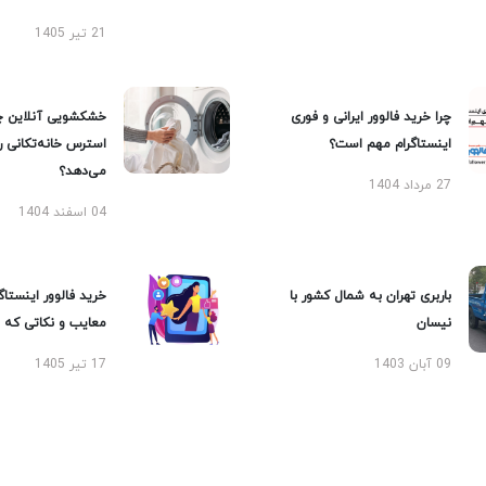
21 تیر 1405
چرا خرید فالوور ایرانی و فوری
خشکشویی آنلاین چ
اینستاگرام مهم است؟
استرس خانه‌تکانی 
می‌دهد؟
27 مرداد 1404
04 اسفند 1404
باربری تهران به شمال کشور با
خرید فالوور اینستاگر
نیسان
معایب و نکاتی که با
09 آبان 1403
17 تیر 1405