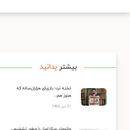
بیشتر
بدانید
تخته نرد؛ بازی‌ای هزاران‌ساله که
هنوز هم...
21 تیر 1405
مانومتر ویکا اصل را چطور تشخیص