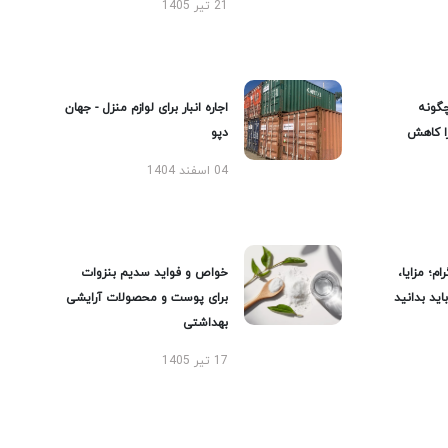
21 تیر 1405
گونه
اجاره انبار برای لوازم منزل - جهان
را کاهش
دپو
04 اسفند 1404
ام؛ مزایا،
خواص و فواید سدیم بنزوات
ید بدانید
برای پوست و محصولات آرایشی
بهداشتی
17 تیر 1405