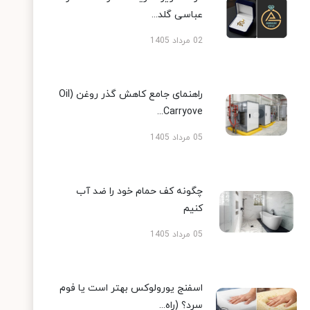
عباسی گلد...
02 مرداد 1405
راهنمای جامع کاهش گذر روغن (Oil
Carryove...
05 مرداد 1405
چگونه کف حمام خود را ضد آب
کنیم
05 مرداد 1405
اسفنج یورولوکس بهتر است یا فوم
سرد؟ (راه...