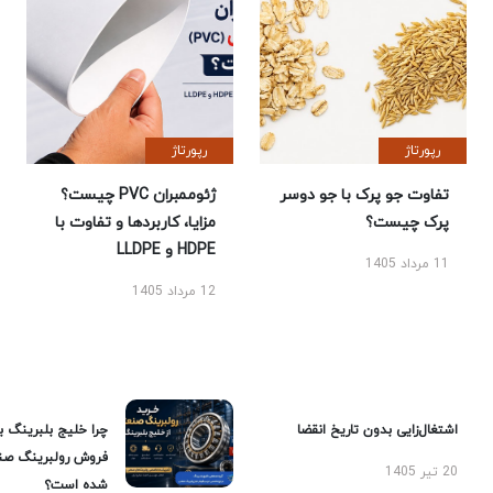
رپورتاژ
رپورتاژ
تفاوت جو پرک با جو دوسر
ژئوممبران PVC چیست؟
پرک چیست؟
مزایا، کاربردها و تفاوت با
HDPE و LLDPE
11 مرداد 1405
12 مرداد 1405
اشتغال‌زایی بدون تاریخ انقضا
چرا خلیج بلبرینگ ب
فروش رولبرینگ صن
20 تیر 1405
شده است؟