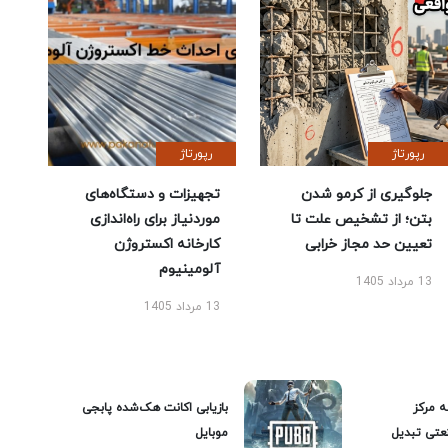
رپورتاژ
رپورتاژ
جلوگیری از کرمو شدن
تجهیزات و دستگاه‌های
بتن؛ از تشخیص علت تا
موردنیاز برای راه‌اندازی
تعیین حد مجاز خرابی
کارخانه اکستروژن
آلومینیوم
13 مرداد 1405
13 مرداد 1405
ه مرکز
بازیابی اکانت هک‌شده پابجی
عتی تبدیل
موبایل