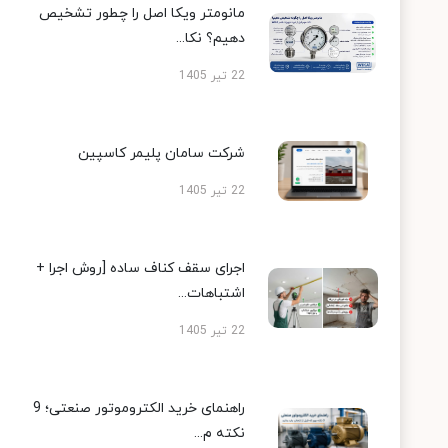
مانومتر ویکا اصل را چطور تشخیص
دهیم؟ نکا...
22 تیر 1405
شرکت سامان پلیمر کاسپین
22 تیر 1405
اجرای سقف کناف ساده [روش اجرا +
اشتباهات...
22 تیر 1405
راهنمای خرید الکتروموتور صنعتی؛ 9
نکته م...