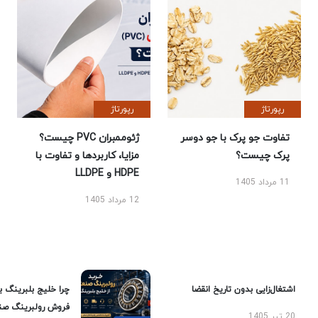
رپورتاژ
رپورتاژ
تفاوت جو پرک با جو دوسر
ژئوممبران PVC چیست؟
پرک چیست؟
مزایا، کاربردها و تفاوت با
HDPE و LLDPE
11 مرداد 1405
12 مرداد 1405
اشتغال‌زایی بدون تاریخ انقضا
چرا خلیج بلبرینگ ب
فروش رولبرینگ صن
20 تیر 1405