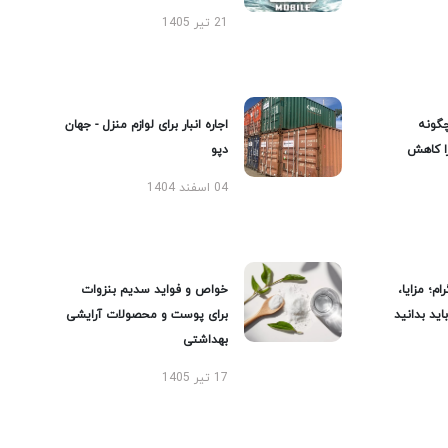
21 تیر 1405
گونه
اجاره انبار برای لوازم منزل - جهان
را کاهش
دپو
04 اسفند 1404
ام؛ مزایا،
خواص و فواید سدیم بنزوات
ید بدانید
برای پوست و محصولات آرایشی
بهداشتی
17 تیر 1405