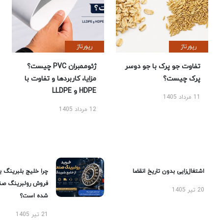
رپورتاژ
رپورتاژ
تفاوت جو پرک با جو دوسر
ژئوممبران PVC چیست؟
پرک چیست؟
مزایا، کاربردها و تفاوت با
HDPE و LLDPE
11 مرداد 1405
12 مرداد 1405
اشتغال‌زایی بدون تاریخ انقضا
چرا خلیج بلبرینگ ب
فروش رولبرینگ صن
20 تیر 1405
شده است؟
21 تیر 1405