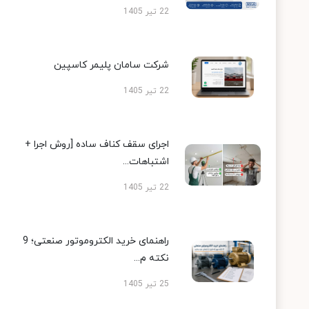
22 تیر 1405
شرکت سامان پلیمر کاسپین
22 تیر 1405
اجرای سقف کناف ساده [روش اجرا +
اشتباهات...
22 تیر 1405
راهنمای خرید الکتروموتور صنعتی؛ 9
نکته م...
25 تیر 1405