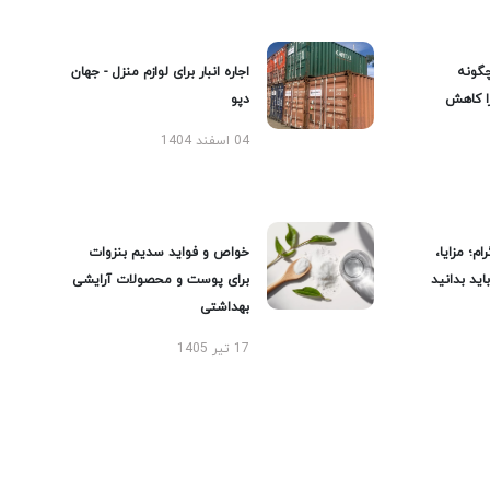
گونه
اجاره انبار برای لوازم منزل - جهان
را کاهش
دپو
04 اسفند 1404
ام؛ مزایا،
خواص و فواید سدیم بنزوات
ید بدانید
برای پوست و محصولات آرایشی
بهداشتی
17 تیر 1405