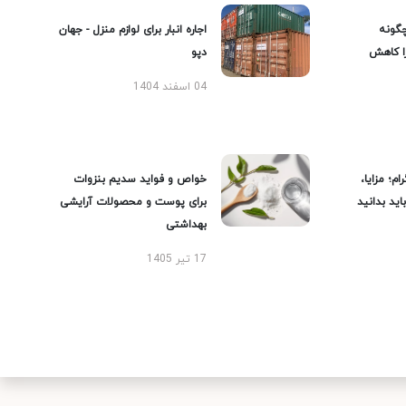
گونه
اجاره انبار برای لوازم منزل - جهان
را کاهش
دپو
04 اسفند 1404
ام؛ مزایا،
خواص و فواید سدیم بنزوات
ید بدانید
برای پوست و محصولات آرایشی
بهداشتی
17 تیر 1405