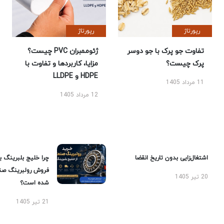
رپورتاژ
رپورتاژ
تفاوت جو پرک با جو دوسر
ژئوممبران PVC چیست؟
پرک چیست؟
مزایا، کاربردها و تفاوت با
HDPE و LLDPE
11 مرداد 1405
12 مرداد 1405
اشتغال‌زایی بدون تاریخ انقضا
چرا خلیج بلبرینگ ب
فروش رولبرینگ صن
20 تیر 1405
شده است؟
21 تیر 1405