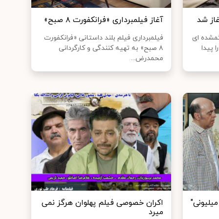
از شد
آغاز فیلمبرداری «فرانکفورت ۸ صبح»
مشده ای
فیلمبرداری فیلم بلند داستانی «فرانکفورت
ا پیدا
۸ صبح» به تهیه کنندگی و کارگردانی
محمدرض...
یلیونی"
اکران خصوصی فیلم پهلوان هرگز نمی
میرد