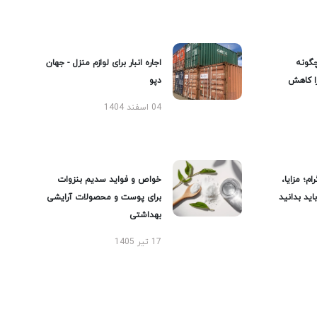
گونه
اجاره انبار برای لوازم منزل - جهان
را کاهش
دپو
04 اسفند 1404
ام؛ مزایا،
خواص و فواید سدیم بنزوات
ید بدانید
برای پوست و محصولات آرایشی
بهداشتی
17 تیر 1405