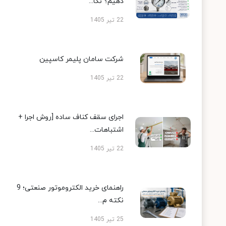
دهیم؟ نکا...
22 تیر 1405
شرکت سامان پلیمر کاسپین
22 تیر 1405
اجرای سقف کناف ساده [روش اجرا +
اشتباهات...
22 تیر 1405
راهنمای خرید الکتروموتور صنعتی؛ 9
نکته م...
25 تیر 1405