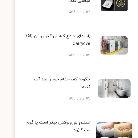
عباسی گلد...
02 مرداد 1405
راهنمای جامع کاهش گذر روغن (Oil
Carryove...
05 مرداد 1405
چگونه کف حمام خود را ضد آب
کنیم
05 مرداد 1405
اسفنج یورولوکس بهتر است یا فوم
سرد؟ (راه...