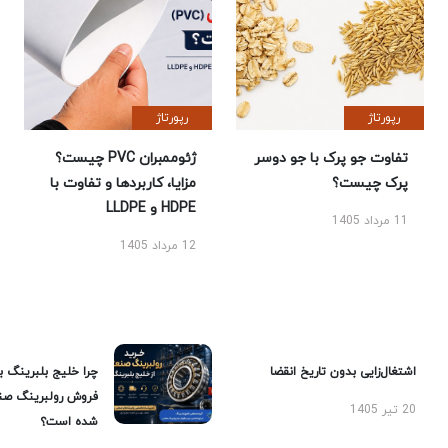
رپورتاژ
رپورتاژ
تفاوت جو پرک با جو دوسر
ژئوممبران PVC چیست؟
پرک چیست؟
مزایا، کاربردها و تفاوت با
HDPE و LLDPE
11 مرداد 1405
12 مرداد 1405
اشتغال‌زایی بدون تاریخ انقضا
چرا خلیج بلبرینگ ب
فروش رولبرینگ صن
20 تیر 1405
شده است؟