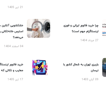
21 تیر 1405
چرا خرید فالوور ایرانی و فوری
خشکشویی آنلاین چ
اینستاگرام مهم است؟
استرس خانه‌تکانی 
می‌دهد؟
27 مرداد 1404
04 اسفند 1404
باربری تهران به شمال کشور با
خرید فالوور اینستاگر
نیسان
معایب و نکاتی که با
09 آبان 1403
17 تیر 1405