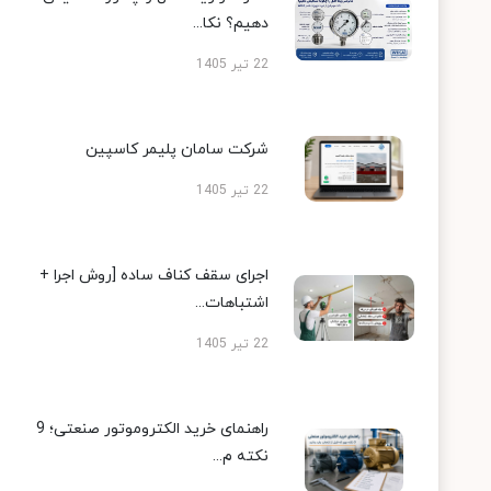
دهیم؟ نکا...
22 تیر 1405
شرکت سامان پلیمر کاسپین
22 تیر 1405
اجرای سقف کناف ساده [روش اجرا +
اشتباهات...
22 تیر 1405
راهنمای خرید الکتروموتور صنعتی؛ 9
نکته م...