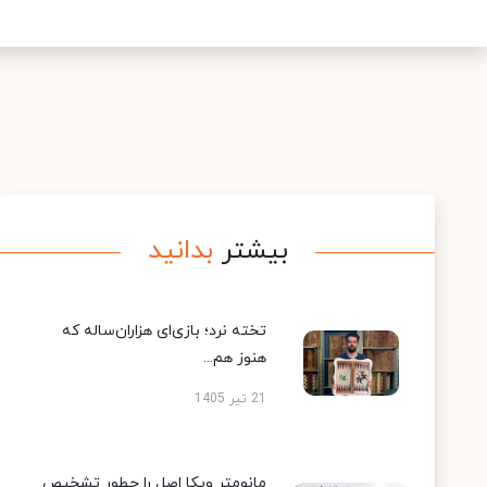
بیشتر
بدانید
تخته نرد؛ بازی‌ای هزاران‌ساله که
هنوز هم...
21 تیر 1405
مانومتر ویکا اصل را چطور تشخیص