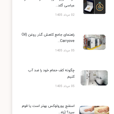
عباسی گلد...
02 مرداد 1405
راهنمای جامع کاهش گذر روغن (Oil
Carryove...
05 مرداد 1405
چگونه کف حمام خود را ضد آب
کنیم
05 مرداد 1405
اسفنج یورولوکس بهتر است یا فوم
سرد؟ (راه...