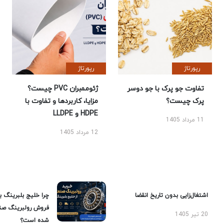
رپورتاژ
رپورتاژ
تفاوت جو پرک با جو دوسر
ژئوممبران PVC چیست؟
پرک چیست؟
مزایا، کاربردها و تفاوت با
HDPE و LLDPE
11 مرداد 1405
12 مرداد 1405
اشتغال‌زایی بدون تاریخ انقضا
چرا خلیج بلبرینگ ب
فروش رولبرینگ صن
20 تیر 1405
شده است؟