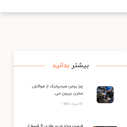
بیشتر
بدانید
چرا روغن هیدرولیک از هواکش
مخزن بیرون می...
01 مرداد 1405
فرصت ویژه خرید طلا در 4 قسط از