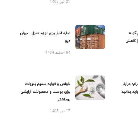
21 تیر 1405
گونه
اجاره انبار برای لوازم منزل - جهان
را کاهش
دپو
04 اسفند 1404
ام؛ مزایا،
خواص و فواید سدیم بنزوات
ید بدانید
برای پوست و محصولات آرایشی
بهداشتی
17 تیر 1405