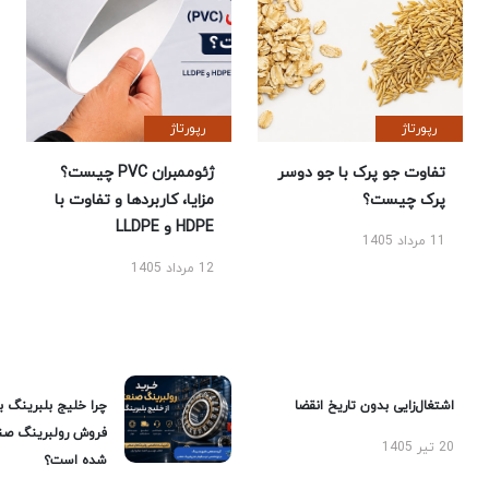
رپورتاژ
رپورتاژ
تفاوت جو پرک با جو دوسر
ژئوممبران PVC چیست؟
پرک چیست؟
مزایا، کاربردها و تفاوت با
HDPE و LLDPE
11 مرداد 1405
12 مرداد 1405
اشتغال‌زایی بدون تاریخ انقضا
چرا خلیج بلبرینگ ب
فروش رولبرینگ صن
20 تیر 1405
شده است؟