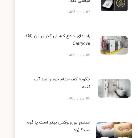
عباسی گلد...
02 مرداد 1405
راهنمای جامع کاهش گذر روغن (Oil
Carryove...
05 مرداد 1405
چگونه کف حمام خود را ضد آب
کنیم
05 مرداد 1405
اسفنج یورولوکس بهتر است یا فوم
سرد؟ (راه...