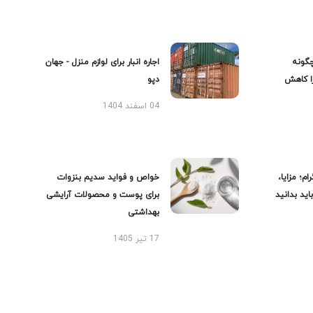
گونه
اجاره انبار برای لوازم منزل - جهان
را کاهش
دپو
04 اسفند 1404
ام؛ مزایا،
خواص و فواید سدیم بنزوات
ید بدانید
برای پوست و محصولات آرایشی
بهداشتی
17 تیر 1405