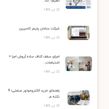
دهیم؟ نکا...
22 تیر 1405
شرکت سامان پلیمر کاسپین
22 تیر 1405
اجرای سقف کناف ساده [روش اجرا +
اشتباهات...
22 تیر 1405
راهنمای خرید الکتروموتور صنعتی؛ 9
نکته م...
25 تیر 1405