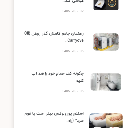
عباسی گلد...
02 مرداد 1405
راهنمای جامع کاهش گذر روغن (Oil
Carryove...
05 مرداد 1405
چگونه کف حمام خود را ضد آب
کنیم
05 مرداد 1405
اسفنج یورولوکس بهتر است یا فوم
سرد؟ (راه...