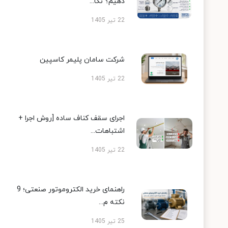
دهیم؟ نکا...
22 تیر 1405
شرکت سامان پلیمر کاسپین
22 تیر 1405
اجرای سقف کناف ساده [روش اجرا +
اشتباهات...
22 تیر 1405
راهنمای خرید الکتروموتور صنعتی؛ 9
نکته م...
25 تیر 1405