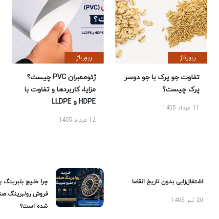
رپورتاژ
رپورتاژ
تفاوت جو پرک با جو دوسر
ژئوممبران PVC چیست؟
پرک چیست؟
مزایا، کاربردها و تفاوت با
HDPE و LLDPE
11 مرداد 1405
12 مرداد 1405
اشتغال‌زایی بدون تاریخ انقضا
چرا خلیج بلبرینگ ب
فروش رولبرینگ صن
20 تیر 1405
شده است؟