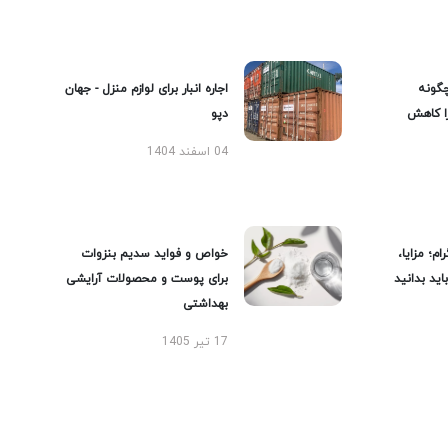
گونه
اجاره انبار برای لوازم منزل - جهان
را کاهش
دپو
04 اسفند 1404
ام؛ مزایا،
خواص و فواید سدیم بنزوات
ید بدانید
برای پوست و محصولات آرایشی
بهداشتی
17 تیر 1405