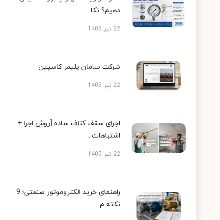
دهیم؟ نکا...
22 تیر 1405
شرکت سامان پلیمر کاسپین
22 تیر 1405
اجرای سقف کناف ساده [روش اجرا +
اشتباهات...
22 تیر 1405
راهنمای خرید الکتروموتور صنعتی؛ 9
نکته م...