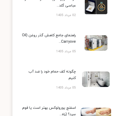
عباسی گلد...
02 مرداد 1405
راهنمای جامع کاهش گذر روغن (Oil
Carryove...
05 مرداد 1405
چگونه کف حمام خود را ضد آب
کنیم
05 مرداد 1405
اسفنج یورولوکس بهتر است یا فوم
سرد؟ (راه...