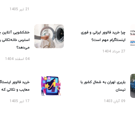
21 تیر 1405
چرا خرید فالوور ایرانی و فوری
خشکشویی آنلاین چ
اینستاگرام مهم است؟
استرس خانه‌تکانی 
می‌دهد؟
27 مرداد 1404
04 اسفند 1404
باربری تهران به شمال کشور با
خرید فالوور اینستاگر
نیسان
معایب و نکاتی که با
09 آبان 1403
17 تیر 1405