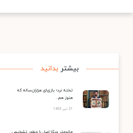
بیشتر
بدانید
تخته نرد؛ بازی‌ای هزاران‌ساله که
هنوز هم...
21 تیر 1405
مانومتر ویکا اصل را چطور تشخیص