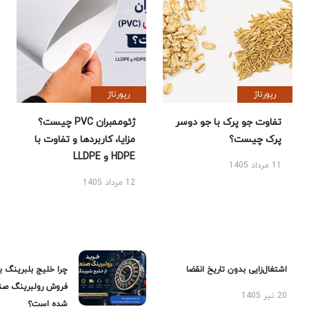
رپورتاژ
رپورتاژ
تفاوت جو پرک با جو دوسر
ژئوممبران PVC چیست؟
پرک چیست؟
مزایا، کاربردها و تفاوت با
HDPE و LLDPE
11 مرداد 1405
12 مرداد 1405
اشتغال‌زایی بدون تاریخ انقضا
چرا خلیج بلبرینگ ب
فروش رولبرینگ صن
20 تیر 1405
شده است؟