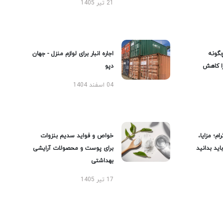
21 تیر 1405
گونه
اجاره انبار برای لوازم منزل - جهان
را کاهش
دپو
04 اسفند 1404
ام؛ مزایا،
خواص و فواید سدیم بنزوات
ید بدانید
برای پوست و محصولات آرایشی
بهداشتی
17 تیر 1405