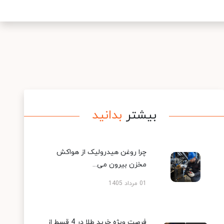
بیشتر
بدانید
چرا روغن هیدرولیک از هواکش
مخزن بیرون می...
01 مرداد 1405
فرصت ویژه خرید طلا در 4 قسط از