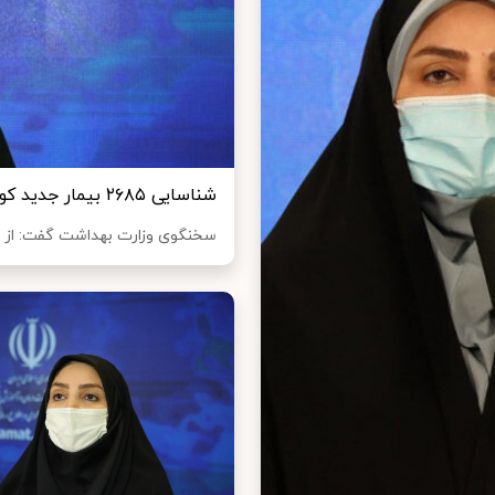
شناسایی ٢۶٨۵ بیمار جدید کووید ١٩ در شبانه‌روز گذشته/ فوت ٢٠٨ بیمار
سخنگوی وزارت بهداشت گفت: از دیروز تا امروز ١٢ مرداد ۱۳۹۹ و 