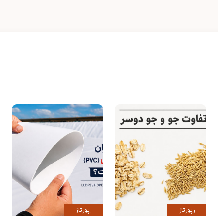
رپورتاژ
رپورتاژ