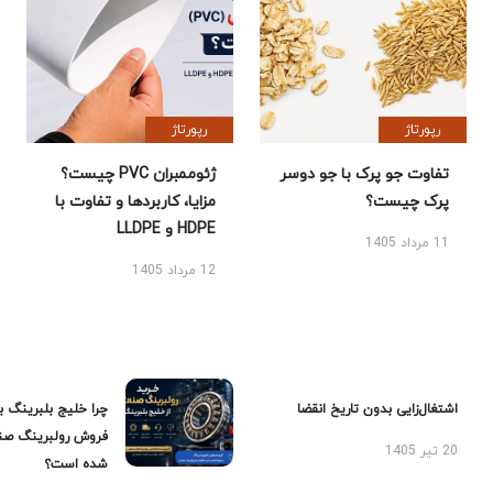
رپورتاژ
رپورتاژ
تفاوت جو پرک با جو دوسر
ژئوممبران PVC چیست؟
پرک چیست؟
مزایا، کاربردها و تفاوت با
HDPE و LLDPE
11 مرداد 1405
12 مرداد 1405
اشتغال‌زایی بدون تاریخ انقضا
چرا خلیج بلبرینگ ب
فروش رولبرینگ صن
20 تیر 1405
شده است؟