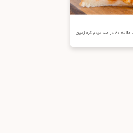
این روزها ساندویچ به شکل و طعم های متفاوت آن اغذیه مورد علاقه ۸۰ در صد مردم کره زمین