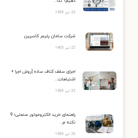
دهیم؟ نکا...
22 تیر 1405
شرکت سامان پلیمر کاسپین
22 تیر 1405
اجرای سقف کناف ساده [روش اجرا +
اشتباهات...
22 تیر 1405
راهنمای خرید الکتروموتور صنعتی؛ 9
نکته م...
25 تیر 1405