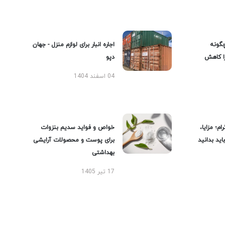
گونه
اجاره انبار برای لوازم منزل - جهان
را کاهش
دپو
04 اسفند 1404
ام؛ مزایا،
خواص و فواید سدیم بنزوات
ید بدانید
برای پوست و محصولات آرایشی
بهداشتی
17 تیر 1405