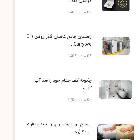
عباسی گلد...
02 مرداد 1405
راهنمای جامع کاهش گذر روغن (Oil
Carryove...
05 مرداد 1405
چگونه کف حمام خود را ضد آب
کنیم
05 مرداد 1405
اسفنج یورولوکس بهتر است یا فوم
سرد؟ (راه...