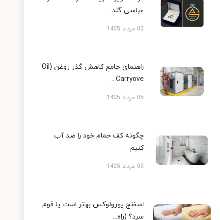
عباسی گلد...
02 مرداد 1405
راهنمای جامع کاهش گذر روغن (Oil
Carryove...
05 مرداد 1405
چگونه کف حمام خود را ضد آب
کنیم
05 مرداد 1405
اسفنج یورولوکس بهتر است یا فوم
سرد؟ (راه...