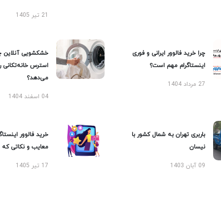
21 تیر 1405
چرا خرید فالوور ایرانی و فوری
خشکشویی آنلاین چ
اینستاگرام مهم است؟
استرس خانه‌تکانی 
می‌دهد؟
27 مرداد 1404
04 اسفند 1404
باربری تهران به شمال کشور با
خرید فالوور اینستاگر
نیسان
معایب و نکاتی که با
09 آبان 1403
17 تیر 1405