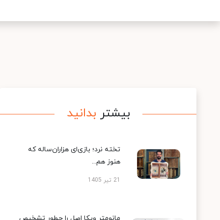
بیشتر
بدانید
تخته نرد؛ بازی‌ای هزاران‌ساله که
هنوز هم...
21 تیر 1405
مانومتر ویکا اصل را چطور تشخیص