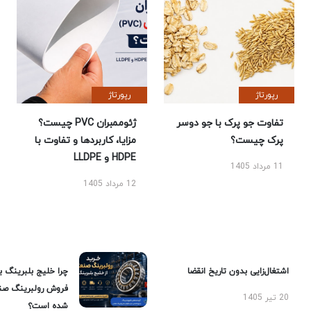
رپورتاژ
رپورتاژ
تفاوت جو پرک با جو دوسر
ژئوممبران PVC چیست؟
پرک چیست؟
مزایا، کاربردها و تفاوت با
HDPE و LLDPE
11 مرداد 1405
12 مرداد 1405
اشتغال‌زایی بدون تاریخ انقضا
چرا خلیج بلبرینگ ب
فروش رولبرینگ صن
20 تیر 1405
شده است؟