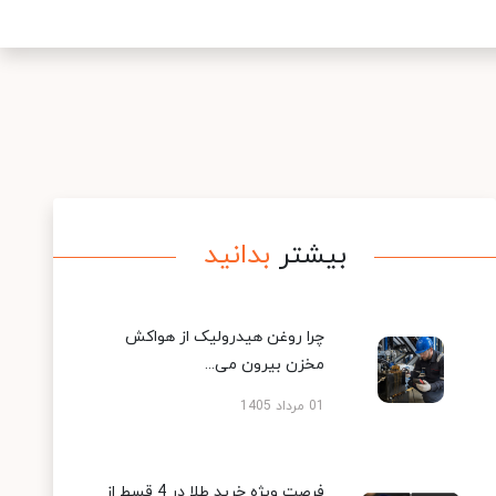
بیشتر
بدانید
چرا روغن هیدرولیک از هواکش
مخزن بیرون می...
01 مرداد 1405
فرصت ویژه خرید طلا در 4 قسط از