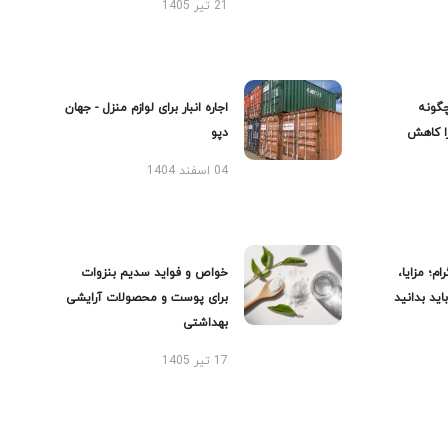
21 تیر 1405
گونه
اجاره انبار برای لوازم منزل - جهان
را کاهش
دپو
04 اسفند 1404
ام؛ مزایا،
خواص و فواید سدیم بنزوات
ید بدانید
برای پوست و محصولات آرایشی
بهداشتی
17 تیر 1405