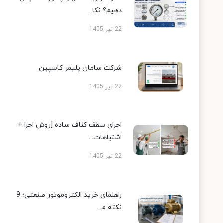
دهیم؟ نکا...
22 تیر 1405
شرکت سامان پلیمر کاسپین
22 تیر 1405
اجرای سقف کناف ساده [روش اجرا +
اشتباهات...
22 تیر 1405
راهنمای خرید الکتروموتور صنعتی؛ 9
نکته م...