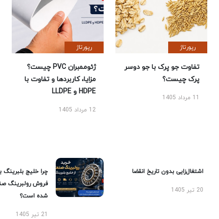
رپورتاژ
رپورتاژ
تفاوت جو پرک با جو دوسر
ژئوممبران PVC چیست؟
پرک چیست؟
مزایا، کاربردها و تفاوت با
HDPE و LLDPE
11 مرداد 1405
12 مرداد 1405
اشتغال‌زایی بدون تاریخ انقضا
چرا خلیج بلبرینگ ب
فروش رولبرینگ صن
20 تیر 1405
شده است؟
21 تیر 1405