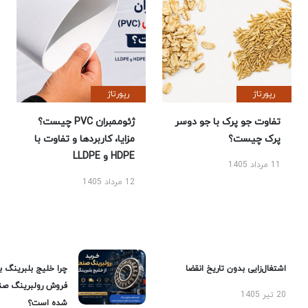
رپورتاژ
رپورتاژ
تفاوت جو پرک با جو دوسر
ژئوممبران PVC چیست؟
پرک چیست؟
مزایا، کاربردها و تفاوت با
HDPE و LLDPE
11 مرداد 1405
12 مرداد 1405
اشتغال‌زایی بدون تاریخ انقضا
چرا خلیج بلبرینگ ب
فروش رولبرینگ صن
20 تیر 1405
شده است؟