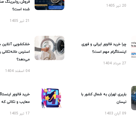
فروش رولبرینگ صن
20 تیر 1405
شده است؟
21 تیر 1405
چرا خرید فالوور ایرانی و فوری
خشکشویی آنلاین چ
اینستاگرام مهم است؟
استرس خانه‌تکانی 
می‌دهد؟
27 مرداد 1404
04 اسفند 1404
باربری تهران به شمال کشور با
خرید فالوور اینستاگر
نیسان
معایب و نکاتی که با
09 آبان 1403
17 تیر 1405