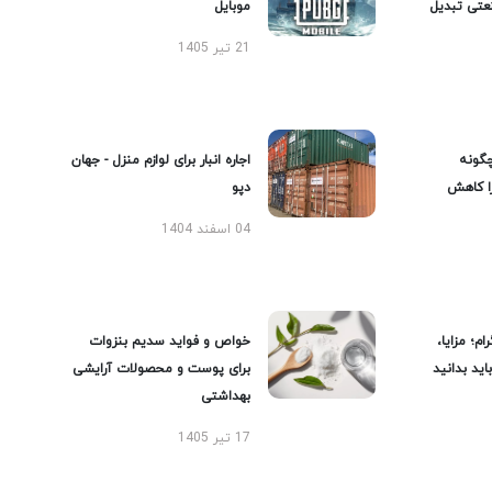
عتی تبدیل
موبایل
21 تیر 1405
گونه
اجاره انبار برای لوازم منزل - جهان
را کاهش
دپو
04 اسفند 1404
ام؛ مزایا،
خواص و فواید سدیم بنزوات
ید بدانید
برای پوست و محصولات آرایشی
بهداشتی
17 تیر 1405