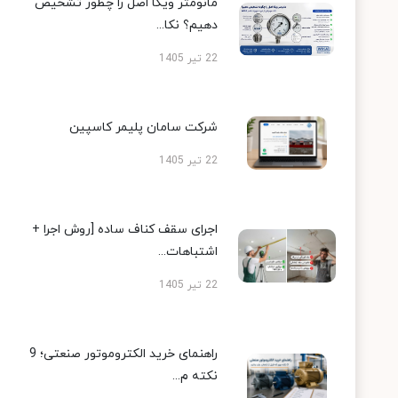
مانومتر ویکا اصل را چطور تشخیص
دهیم؟ نکا...
22 تیر 1405
شرکت سامان پلیمر کاسپین
22 تیر 1405
اجرای سقف کناف ساده [روش اجرا +
اشتباهات...
22 تیر 1405
راهنمای خرید الکتروموتور صنعتی؛ 9
نکته م...