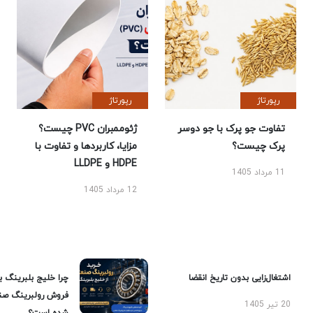
رپورتاژ
رپورتاژ
تفاوت جو پرک با جو دوسر
ژئوممبران PVC چیست؟
پرک چیست؟
مزایا، کاربردها و تفاوت با
HDPE و LLDPE
11 مرداد 1405
12 مرداد 1405
اشتغال‌زایی بدون تاریخ انقضا
چرا خلیج بلبرینگ ب
فروش رولبرینگ صن
20 تیر 1405