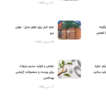
21 تیر 1405
گونه
اجاره انبار برای لوازم منزل - جهان
را کاهش
دپو
04 اسفند 1404
ام؛ مزایا،
خواص و فواید سدیم بنزوات
ید بدانید
برای پوست و محصولات آرایشی
بهداشتی
17 تیر 1405