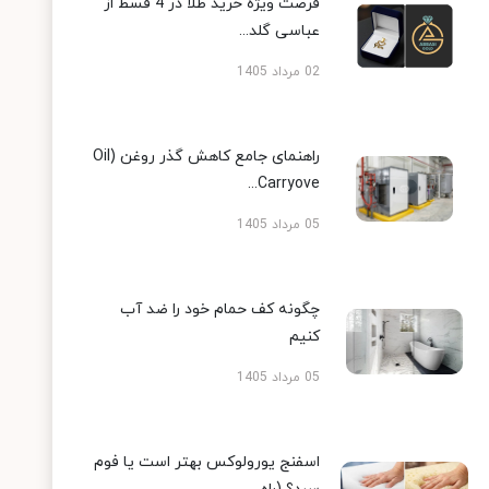
فرصت ویژه خرید طلا در 4 قسط از
عباسی گلد...
02 مرداد 1405
راهنمای جامع کاهش گذر روغن (Oil
Carryove...
05 مرداد 1405
چگونه کف حمام خود را ضد آب
کنیم
05 مرداد 1405
اسفنج یورولوکس بهتر است یا فوم