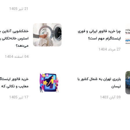
21 تیر 1405
چرا خرید فالوور ایرانی و فوری
خشکشویی آنلاین چ
اینستاگرام مهم است؟
استرس خانه‌تکانی 
می‌دهد؟
27 مرداد 1404
04 اسفند 1404
باربری تهران به شمال کشور با
خرید فالوور اینستاگر
نیسان
معایب و نکاتی که با
09 آبان 1403
17 تیر 1405