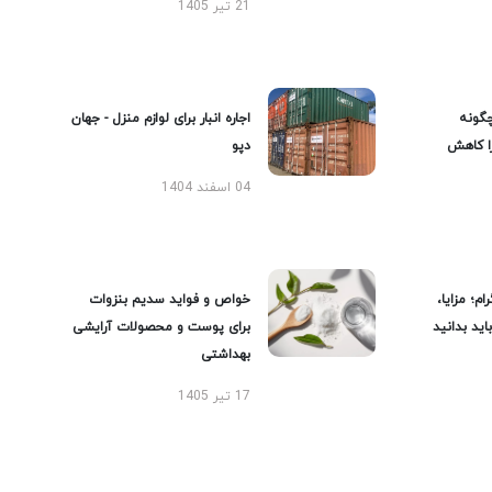
21 تیر 1405
گونه
اجاره انبار برای لوازم منزل - جهان
را کاهش
دپو
04 اسفند 1404
ام؛ مزایا،
خواص و فواید سدیم بنزوات
ید بدانید
برای پوست و محصولات آرایشی
بهداشتی
17 تیر 1405