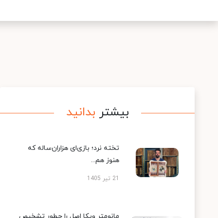
بیشتر
بدانید
تخته نرد؛ بازی‌ای هزاران‌ساله که
هنوز هم...
21 تیر 1405
مانومتر ویکا اصل را چطور تشخیص