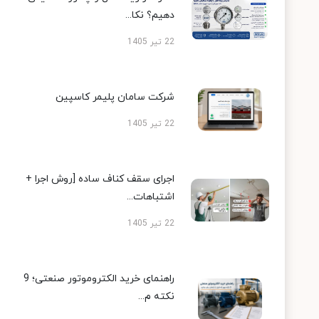
دهیم؟ نکا...
22 تیر 1405
شرکت سامان پلیمر کاسپین
22 تیر 1405
اجرای سقف کناف ساده [روش اجرا +
اشتباهات...
22 تیر 1405
راهنمای خرید الکتروموتور صنعتی؛ 9
نکته م...