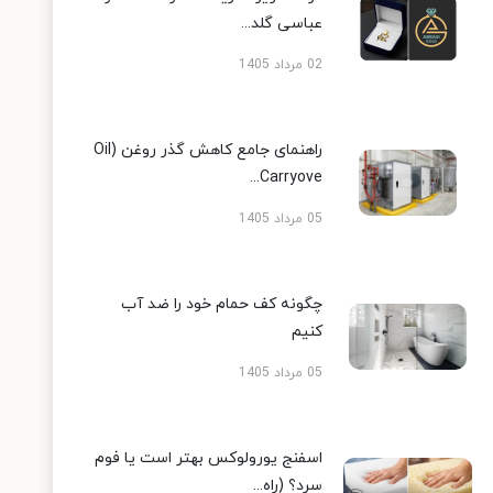
عباسی گلد...
02 مرداد 1405
راهنمای جامع کاهش گذر روغن (Oil
Carryove...
05 مرداد 1405
چگونه کف حمام خود را ضد آب
کنیم
05 مرداد 1405
اسفنج یورولوکس بهتر است یا فوم
سرد؟ (راه...