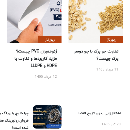
رپورتاژ
رپورتاژ
تفاوت جو پرک با جو دوسر
ژئوممبران PVC چیست؟
پرک چیست؟
مزایا، کاربردها و تفاوت با
HDPE و LLDPE
11 مرداد 1405
12 مرداد 1405
اشتغال‌زایی بدون تاریخ انقضا
چرا خلیج بلبرینگ ب
فروش رولبرینگ صن
20 تیر 1405
شده است؟