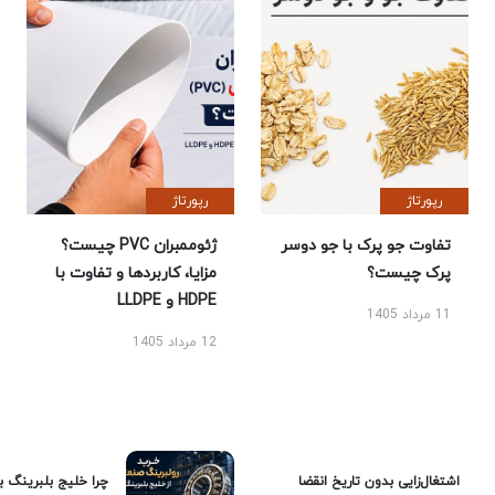
رپورتاژ
رپورتاژ
تفاوت جو پرک با جو دوسر
ژئوممبران PVC چیست؟
پرک چیست؟
مزایا، کاربردها و تفاوت با
HDPE و LLDPE
11 مرداد 1405
12 مرداد 1405
اشتغال‌زایی بدون تاریخ انقضا
چرا خلیج بلبرینگ ب