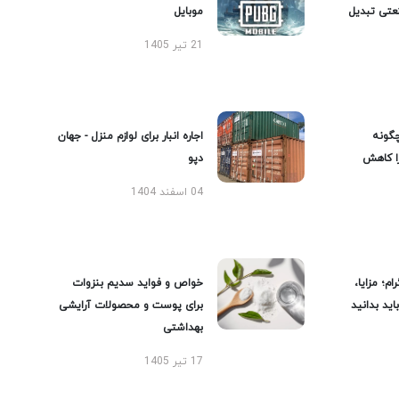
عتی تبدیل
موبایل
21 تیر 1405
گونه
اجاره انبار برای لوازم منزل - جهان
را کاهش
دپو
04 اسفند 1404
ام؛ مزایا،
خواص و فواید سدیم بنزوات
ید بدانید
برای پوست و محصولات آرایشی
بهداشتی
17 تیر 1405