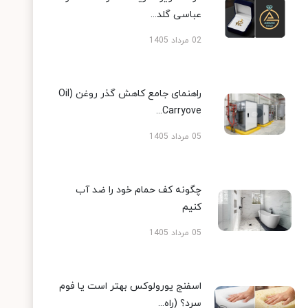
عباسی گلد...
02 مرداد 1405
راهنمای جامع کاهش گذر روغن (Oil
Carryove...
05 مرداد 1405
چگونه کف حمام خود را ضد آب
کنیم
05 مرداد 1405
اسفنج یورولوکس بهتر است یا فوم
سرد؟ (راه...