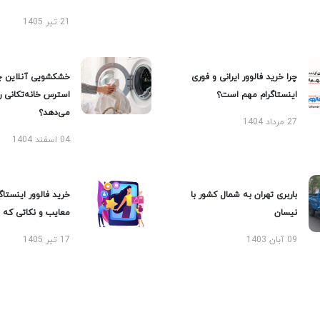
21 تیر 1405
چرا خرید فالوور ایرانی و فوری
خشکشویی آنلاین چ
اینستاگرام مهم است؟
استرس خانه‌تکانی 
می‌دهد؟
27 مرداد 1404
04 اسفند 1404
باربری تهران به شمال کشور با
خرید فالوور اینستاگر
نیسان
معایب و نکاتی که با
09 آبان 1403
17 تیر 1405