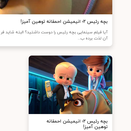
بچه رئیس ۲؛ انیمیشن احمقانه توهین آمیز!
آیا فیلم سینمایی بچه رئیس را دوست داشتید؟ البته شاید فرزن
آن لذت برده ب...
بچه رئیس ۲؛ انیمیشن احمقانه
توهین آمیز!