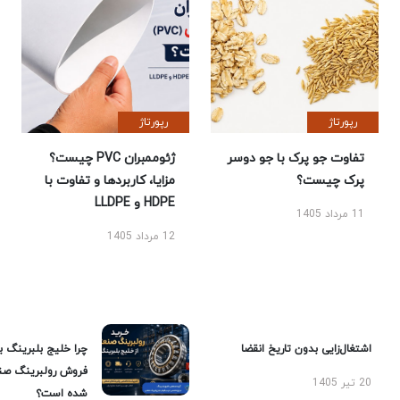
رپورتاژ
رپورتاژ
تفاوت جو پرک با جو دوسر
ژئوممبران PVC چیست؟
پرک چیست؟
مزایا، کاربردها و تفاوت با
HDPE و LLDPE
11 مرداد 1405
12 مرداد 1405
اشتغال‌زایی بدون تاریخ انقضا
چرا خلیج بلبرینگ ب
فروش رولبرینگ صن
20 تیر 1405
شده است؟