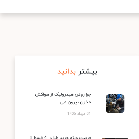
بیشتر
بدانید
چرا روغن هیدرولیک از هواکش
مخزن بیرون می...
01 مرداد 1405
فرصت ویژه خرید طلا در 4 قسط از