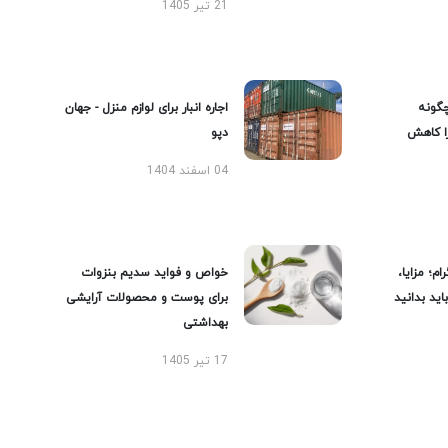
21 تیر 1405
گونه
اجاره انبار برای لوازم منزل - جهان
را کاهش
دپو
04 اسفند 1404
ام؛ مزایا،
خواص و فواید سدیم بنزوات
ید بدانید
برای پوست و محصولات آرایشی
بهداشتی
17 تیر 1405