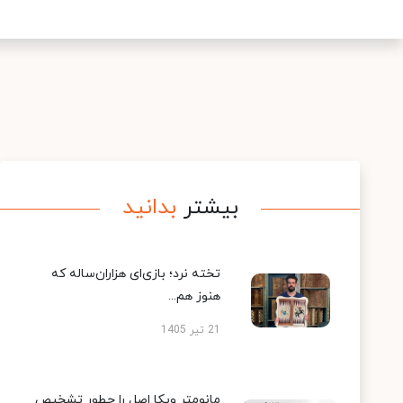
بیشتر
بدانید
تخته نرد؛ بازی‌ای هزاران‌ساله که
هنوز هم...
21 تیر 1405
مانومتر ویکا اصل را چطور تشخیص