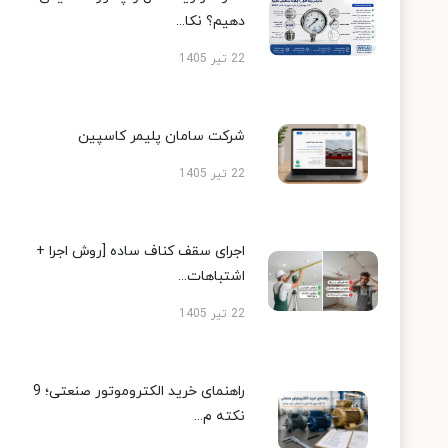
دهیم؟ نکا...
22 تیر 1405
شرکت سامان پلیمر کاسپین
22 تیر 1405
اجرای سقف کناف ساده [روش اجرا +
اشتباهات...
22 تیر 1405
راهنمای خرید الکتروموتور صنعتی؛ 9
نکته م...