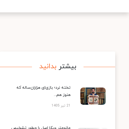
بیشتر
بدانید
تخته نرد؛ بازی‌ای هزاران‌ساله که
هنوز هم...
21 تیر 1405
مانومتر ویکا اصل را چطور تشخیص