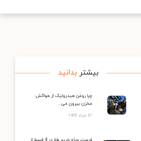
بیشتر
بدانید
چرا روغن هیدرولیک از هواکش
مخزن بیرون می...
01 مرداد 1405
فرصت ویژه خرید طلا در 4 قسط از