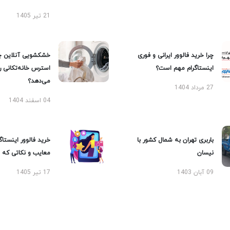
21 تیر 1405
چرا خرید فالوور ایرانی و فوری
خشکشویی آنلاین چ
اینستاگرام مهم است؟
استرس خانه‌تکانی 
می‌دهد؟
27 مرداد 1404
04 اسفند 1404
باربری تهران به شمال کشور با
خرید فالوور اینستاگر
نیسان
معایب و نکاتی که با
09 آبان 1403
17 تیر 1405