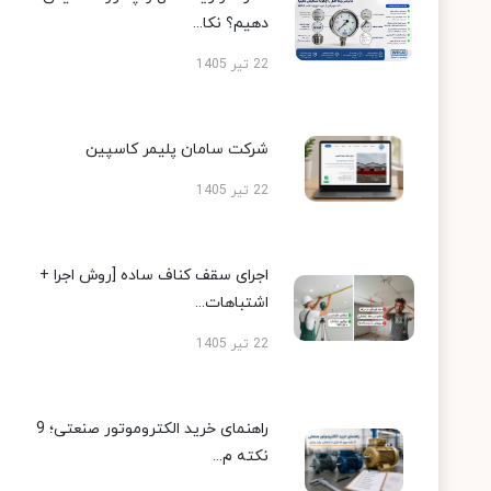
دهیم؟ نکا...
22 تیر 1405
شرکت سامان پلیمر کاسپین
22 تیر 1405
اجرای سقف کناف ساده [روش اجرا +
اشتباهات...
22 تیر 1405
راهنمای خرید الکتروموتور صنعتی؛ 9
نکته م...