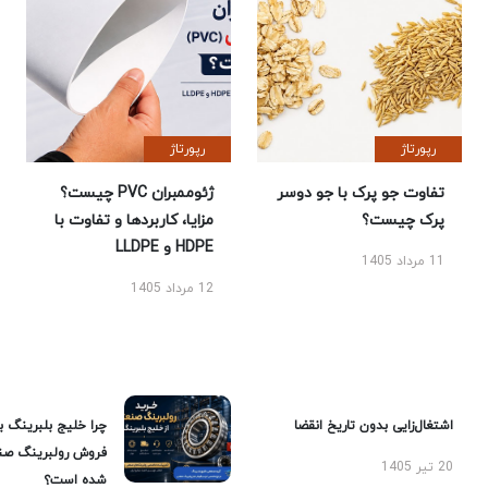
رپورتاژ
رپورتاژ
تفاوت جو پرک با جو دوسر
ژئوممبران PVC چیست؟
پرک چیست؟
مزایا، کاربردها و تفاوت با
HDPE و LLDPE
11 مرداد 1405
12 مرداد 1405
اشتغال‌زایی بدون تاریخ انقضا
چرا خلیج بلبرینگ ب
فروش رولبرینگ صن
20 تیر 1405
شده است؟