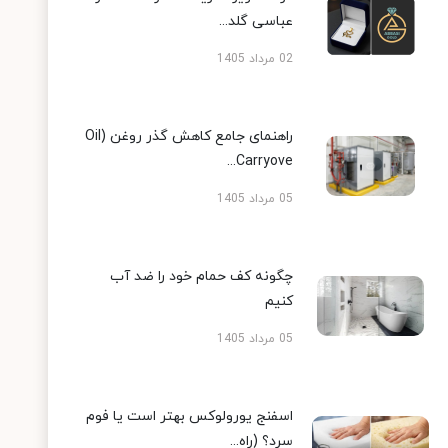
عباسی گلد...
02 مرداد 1405
راهنمای جامع کاهش گذر روغن (Oil
Carryove...
05 مرداد 1405
چگونه کف حمام خود را ضد آب
کنیم
05 مرداد 1405
اسفنج یورولوکس بهتر است یا فوم
سرد؟ (راه...