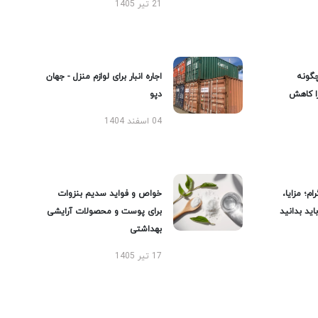
21 تیر 1405
گونه
اجاره انبار برای لوازم منزل - جهان
را کاهش
دپو
04 اسفند 1404
ام؛ مزایا،
خواص و فواید سدیم بنزوات
ید بدانید
برای پوست و محصولات آرایشی
بهداشتی
17 تیر 1405