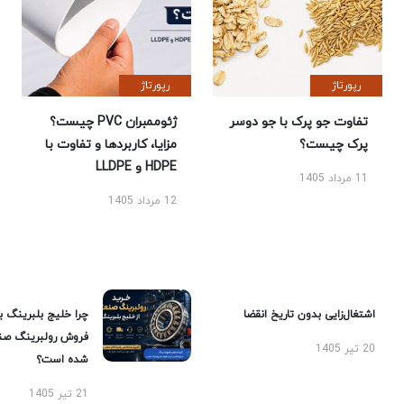
رپورتاژ
رپورتاژ
تفاوت جو پرک با جو دوسر
ژئوممبران PVC چیست؟
پرک چیست؟
مزایا، کاربردها و تفاوت با
HDPE و LLDPE
11 مرداد 1405
12 مرداد 1405
اشتغال‌زایی بدون تاریخ انقضا
چرا خلیج بلبرینگ ب
فروش رولبرینگ صن
20 تیر 1405
شده است؟
21 تیر 1405