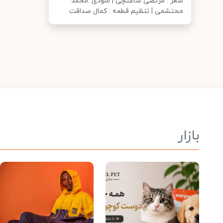
شعر : مرتضی ساعتچی | ملودی :محمد
محتشمی | تنظيم قطعه : كمال صداقت
بازار