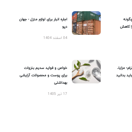
گونه
اجاره انبار برای لوازم منزل - جهان
را کاهش
دپو
04 اسفند 1404
ام؛ مزایا،
خواص و فواید سدیم بنزوات
ید بدانید
برای پوست و محصولات آرایشی
بهداشتی
17 تیر 1405