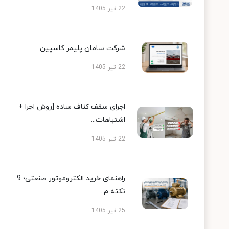
22 تیر 1405
شرکت سامان پلیمر کاسپین
22 تیر 1405
اجرای سقف کناف ساده [روش اجرا +
اشتباهات...
22 تیر 1405
راهنمای خرید الکتروموتور صنعتی؛ 9
نکته م...
25 تیر 1405