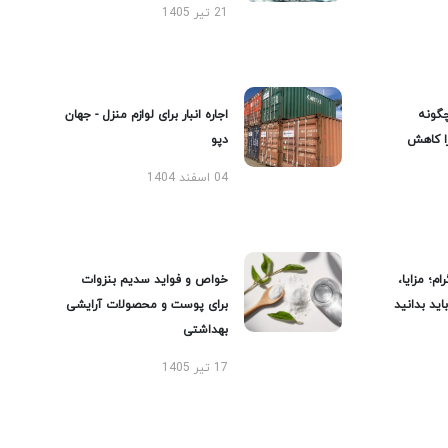
21 تیر 1405
گونه
اجاره انبار برای لوازم منزل - جهان
را کاهش
دپو
04 اسفند 1404
ام؛ مزایا،
خواص و فواید سدیم بنزوات
ید بدانید
برای پوست و محصولات آرایشی
بهداشتی
17 تیر 1405