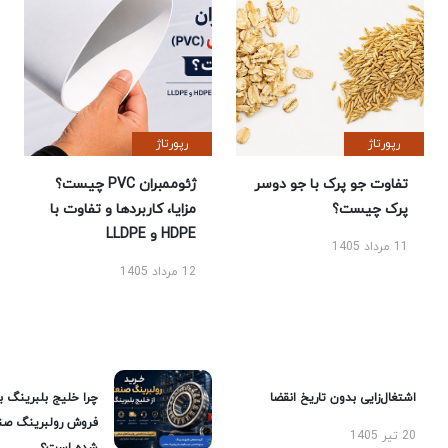
رپورتاژ
رپورتاژ
تفاوت جو پرک با جو دوسر
ژئوممبران PVC چیست؟
پرک چیست؟
مزایا، کاربردها و تفاوت با
HDPE و LLDPE
11 مرداد 1405
12 مرداد 1405
اشتغال‌زایی بدون تاریخ انقضا
چرا خلیج بلبرینگ ب
فروش رولبرینگ صن
20 تیر 1405