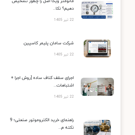
مانومتر ویکا اصل را چطور تشخیص
دهیم؟ نکا...
22 تیر 1405
شرکت سامان پلیمر کاسپین
22 تیر 1405
اجرای سقف کناف ساده [روش اجرا +
اشتباهات...
22 تیر 1405
راهنمای خرید الکتروموتور صنعتی؛ 9
نکته م...