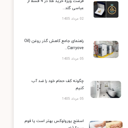
فرصت ویژه خرید طلا در 4 قسط از
عباسی گلد...
02 مرداد 1405
راهنمای جامع کاهش گذر روغن (Oil
Carryove...
05 مرداد 1405
چگونه کف حمام خود را ضد آب
کنیم
05 مرداد 1405
اسفنج یورولوکس بهتر است یا فوم