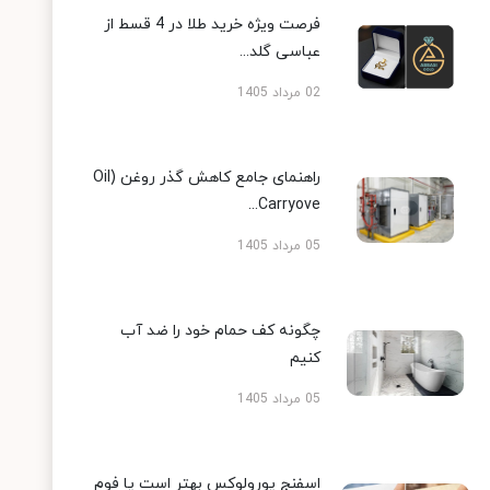
فرصت ویژه خرید طلا در 4 قسط از
عباسی گلد...
02 مرداد 1405
راهنمای جامع کاهش گذر روغن (Oil
Carryove...
05 مرداد 1405
چگونه کف حمام خود را ضد آب
کنیم
05 مرداد 1405
اسفنج یورولوکس بهتر است یا فوم