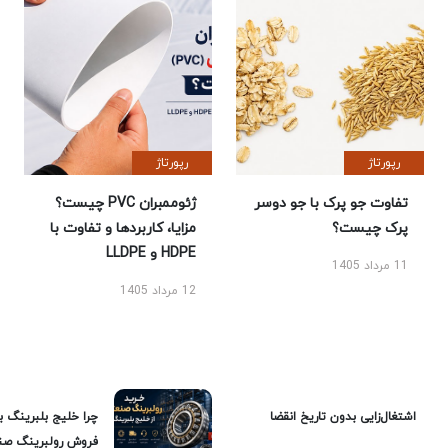
رپورتاژ
رپورتاژ
تفاوت جو پرک با جو دوسر
ژئوممبران PVC چیست؟
پرک چیست؟
مزایا، کاربردها و تفاوت با
HDPE و LLDPE
11 مرداد 1405
12 مرداد 1405
اشتغال‌زایی بدون تاریخ انقضا
چرا خلیج بلبرینگ ب
فروش رولبرینگ صن