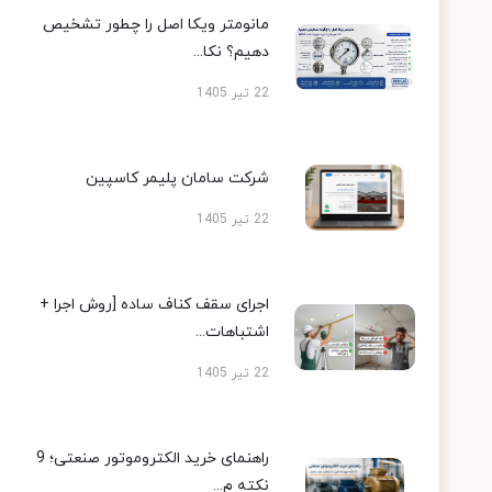
مانومتر ویکا اصل را چطور تشخیص
دهیم؟ نکا...
22 تیر 1405
شرکت سامان پلیمر کاسپین
22 تیر 1405
اجرای سقف کناف ساده [روش اجرا +
اشتباهات...
22 تیر 1405
راهنمای خرید الکتروموتور صنعتی؛ 9
نکته م...