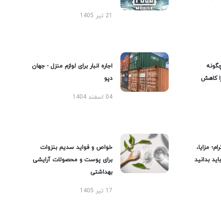
21 تیر 1405
گونه
اجاره انبار برای لوازم منزل - جهان
را کاهش
دپو
04 اسفند 1404
ام؛ مزایا،
خواص و فواید سدیم بنزوات
ید بدانید
برای پوست و محصولات آرایشی
بهداشتی
17 تیر 1405