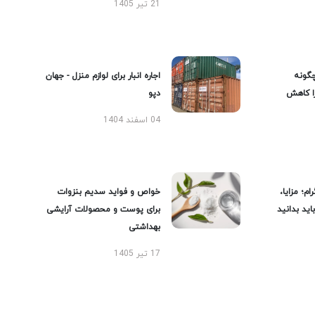
21 تیر 1405
گونه
اجاره انبار برای لوازم منزل - جهان
را کاهش
دپو
04 اسفند 1404
ام؛ مزایا،
خواص و فواید سدیم بنزوات
ید بدانید
برای پوست و محصولات آرایشی
بهداشتی
17 تیر 1405