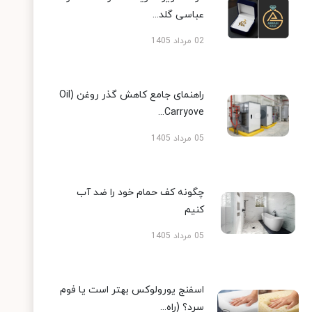
عباسی گلد...
02 مرداد 1405
راهنمای جامع کاهش گذر روغن (Oil
Carryove...
05 مرداد 1405
چگونه کف حمام خود را ضد آب
کنیم
05 مرداد 1405
اسفنج یورولوکس بهتر است یا فوم
سرد؟ (راه...