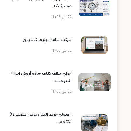
دهیم؟ نکا...
22 تیر 1405
شرکت سامان پلیمر کاسپین
22 تیر 1405
اجرای سقف کناف ساده [روش اجرا +
اشتباهات...
22 تیر 1405
راهنمای خرید الکتروموتور صنعتی؛ 9
نکته م...