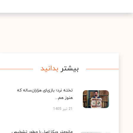
بیشتر
بدانید
تخته نرد؛ بازی‌ای هزاران‌ساله که
هنوز هم...
21 تیر 1405
مانومتر ویکا اصل را چطور تشخیص