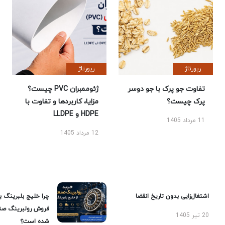
رپورتاژ
رپورتاژ
تفاوت جو پرک با جو دوسر
ژئوممبران PVC چیست؟
پرک چیست؟
مزایا، کاربردها و تفاوت با
HDPE و LLDPE
11 مرداد 1405
12 مرداد 1405
اشتغال‌زایی بدون تاریخ انقضا
چرا خلیج بلبرینگ ب
فروش رولبرینگ صن
20 تیر 1405
شده است؟