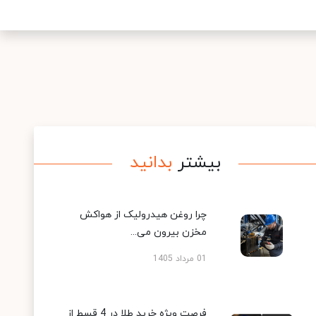
بیشتر
بدانید
چرا روغن هیدرولیک از هواکش
مخزن بیرون می...
01 مرداد 1405
فرصت ویژه خرید طلا در 4 قسط از