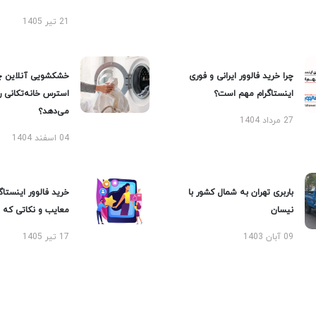
21 تیر 1405
چرا خرید فالوور ایرانی و فوری
خشکشویی آنلاین چ
اینستاگرام مهم است؟
استرس خانه‌تکانی 
می‌دهد؟
27 مرداد 1404
04 اسفند 1404
باربری تهران به شمال کشور با
خرید فالوور اینستاگر
نیسان
معایب و نکاتی که با
09 آبان 1403
17 تیر 1405