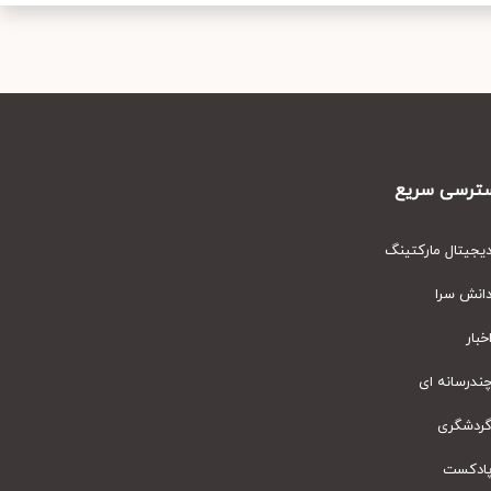
رسی سریع
یتال مارکتینگ
نش سرا
ار
رسانه ای
دشگری
دکست