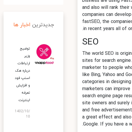
bisiness are using Fa
and also will rank the
companies can develop
fastSEO, the companie
جدیدترین
اخبار ها
in recent years all o
SEO
توضیح
The world SEO is orig
وزیر
sites for search engi
ارتباطات
marketer to people wh
درباره هک
like Bing, Yahoo and 
اسنپ‌ فود
categories in designi
و افزایش
marketers can improve
تعرفه
search engine page res
اینترنت
site owners and surely
and free advertisemen
1402/10/
a great effect and als
10
.
Google. If you have a