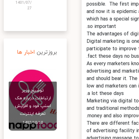
1401/07/
possible. The first im
27
and now it is epidemi
which has a special si
so important.
The advantages of di
Digital marketing is o
participate to improve
بروزترین
اخبار ها
fact these days no bu
As every marketers kn
advertising and marke
and should bear it. Th
low and marketers can
توضیح وزیر
a lot these days.
ارتباطات درباره هک
Marketing via digital
اسنپ‌ فود و افزایش
and traditional method
تعرفه اینترنت
money and also improv
There are different fa
1402/10/10
of advertising facilit
advertising massage t