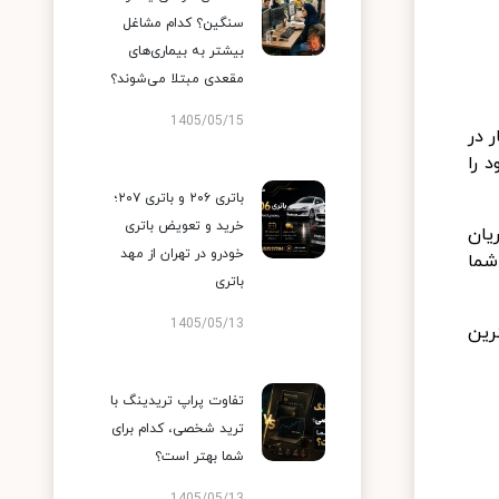
سنگین؟ کدام مشاغل
بیشتر به بیماری‌های
مقعدی مبتلا می‌شوند؟
1405/05/15
ر در
د را
باتری ۲۰۶ و باتری ۲۰۷؛
خرید و تعویض باتری
یان
خودرو در تهران از مهد
شما
باتری
1405/05/13
رین
تفاوت پراپ تریدینگ با
ترید شخصی، کدام برای
شما بهتر است؟