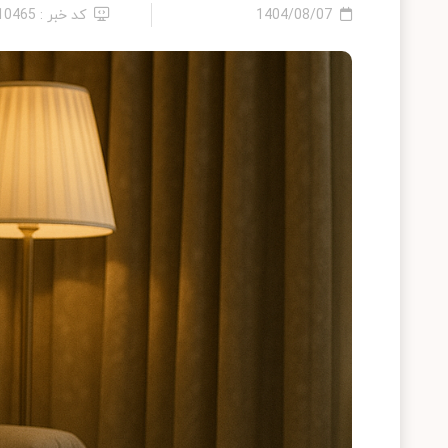
1404/08/07
کد خبر : 2410465