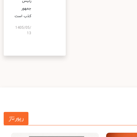
رئیس
جمهور
کذب است
1405/05/
13
رپورتاژ