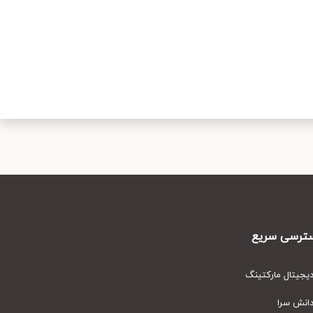
رسی سریع
یتال مارکتینگ
نش سرا