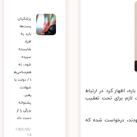
پزشکیان:
پست‌ها
باید به
افراد
شایسته
سپرده
شود، نه
هم‌جناحی‌ه
ا / دولت با
شهادت
 اظهار کرد: در ارتباط
رهبر،
ند و اقدامات لازم برای تحت تعقیب
پشتوانه
بزرگی را از
دست داد
دند، درخواست شده که
1405/05/
14