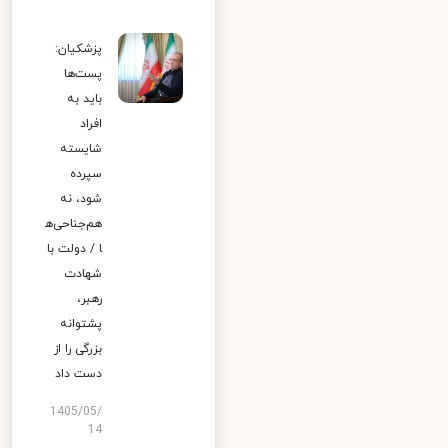
پزشکیان:
پست‌ها
باید به
افراد
شایسته
سپرده
شود، نه
هم‌جناحی‌ه
ا / دولت با
شهادت
رهبر،
پشتوانه
بزرگی را از
دست داد
1405/05/
14