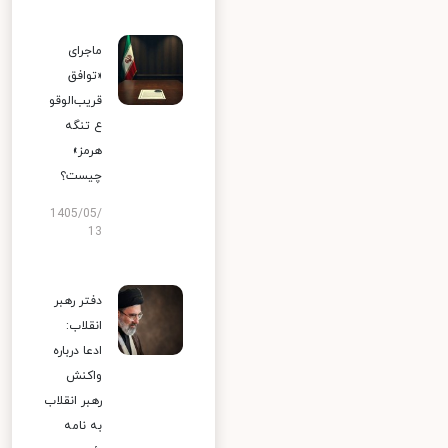
ماجرای
«توافق
قریب‌الوقو
ع تنگه
هرمز»
چیست؟
1405/05/
13
دفتر رهبر
انقلاب:
ادعا درباره
واکنش
رهبر انقلاب
به نامه