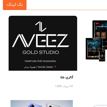
بک لینک
گالری طلا
07 مرداد 1405