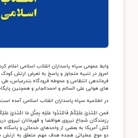
وابط عمومی سپاه پاسداران انقلاب اسلامی اعلام کرد
امروز در تنبیه متجاوز و پاسخ به تعرض ارتش کودک
فرماندهی انتظامی و محوطه فرودگاه بندرعباس، طی د
های هوایی علی السالم و احمدالجابر و همچنین پایگاه
در اطلاعیه سپاه پاسداران انقلاب اسلامی آمده است:
فمن اعْتَدَیٰ عَلَیْکُمْ فَاعْتَدُوا عَلَیْهِ بِمِثْلِ مَا اعْتَدَیٰ عَلَیْکُم
رزمندگان شجاع نیروی هوافضا و قهرمانان نیروی دری
کش آمریکا به بعضی از واحدهای خدماتی و پاسگاه ه
دو موج عملیاتی هجده هدف مهم متعلق به ارتش شرور