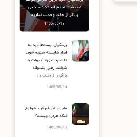
معیشت مردم است؛ مصلحتی
بالاتر از حفظ وحدت نداریم
1405/05/18
پزشکیان: پست‌ها باید به
افراد شایسته سپرده شود،
نه هم‌جناحی‌ها / دولت با
شهادت رهبر، پشتوانه
بزرگی را از دست داد
1405/05/14
ماجرای «توافق قریب‌الوقوع
تنگه هرمز» چیست؟
1405/05/13