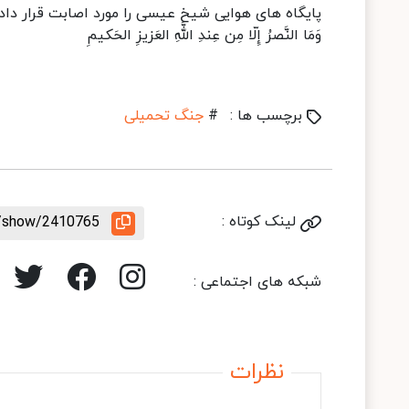
پایگاه های هوایی شیخ عیسی را مورد اصابت قرار داده
وَمَا النَّصرُ إِلّا مِن عِندِ اللَّهِ العَزیزِ الحَکیمِ
برچسب ها :
#
جنگ تحمیلی
لینک کوتاه :
le/show/2410765
شبکه های اجتماعی :
نظرات