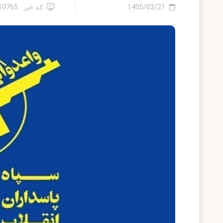
1405/03/21
کد خبر : 2410765