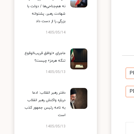
نه هم‌جناحی‌ها / دولت با
شهادت رهبر، پشتوانه
بزرگی را از دست داد
1405/05/14
ماجرای «توافق قریب‌الوقوع
تنگه هرمز» چیست؟
1405/05/13
P
P
دفتر رهبر انقلاب: ادعا
درباره واکنش رهبر انقلاب
به نامه رئیس جمهور کذب
است
1405/05/13