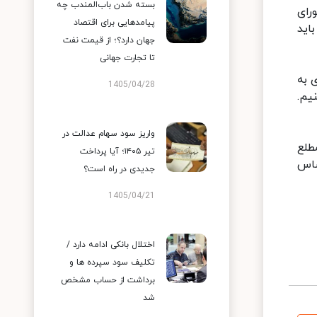
بسته شدن باب‌المندب چه
رای
پیامدهایی برای اقتصاد
اید
جهان دارد؟؛ از قیمت نفت
تا تجارت جهانی
 به
1405/04/28
یم.
واریز سود سهام عدالت در
طلع
تیر ۱۴۰۵؛ آیا پرداخت
ساس
جدیدی در راه است؟
1405/04/21
اختلال بانکی ادامه دارد /
تکلیف سود سپرده ها و
برداشت از حساب مشخص
شد