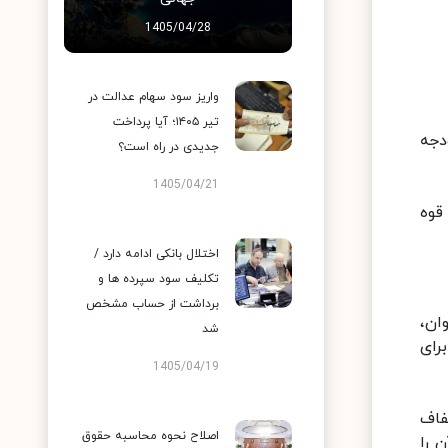
1405/04/28
واریز سود سهام عدالت در
تیر ۱۴۰۵؛ آیا پرداخت
دجه
جدیدی در راه است؟
1405/04/21
قوه
اختلال بانکی ادامه دارد /
تکلیف سود سپرده ها و
برداشت از حساب مشخص
ان،
شد
رای
1405/04/19
فاف
اصلاح نحوه محاسبه حقوق
 را