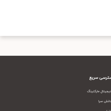
رسی سریع
یتال مارکتینگ
نش سرا