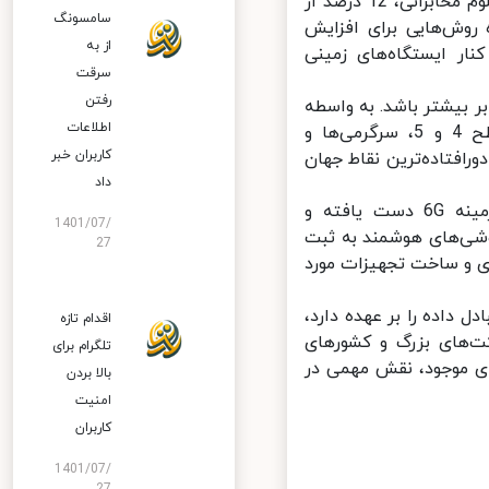
جهان را در اختیار داشته و با اتکا به همین دانش فنی و عملیاتی بالا در علوم مخابراتی، 12 درصد از
سامسونگ
ده روش‌هایی برای افزایش
از به
ار ایستگاه‌های زمینی
سرقت
رفتن
 شبکه‌ 6G در برابر 5G قادر به ارائه سرعت ارتباطی تا 10 برابر بیشتر باشد. به واسطه
اطلاعات
این سرعت بسیار بالا، امکان دستیابی انسان به خودروهای خودران سطح 4 و 5، سرگرمی‌ها و
کاربران خبر
رافتاده‌ترین نقاط جهان
داد
از طرف دیگر، کشور ایالات متحده نیز به دانش نرم‌افزاری بالایی در زمینه 6G دست یافته و
1401/07/
کوالکام و اینتل، پتنت‌های زیادی برای ارائه مودم‌ها 6G گوشی‌های هوشمند به ثبت
27
ی و ساخت تجهیزات مورد
 داده را بر عهده دارد،
اقدام تازه
 در سال 2024 و با حضور شرکت‌های بزرگ و کشورهای
تلگرام برای
ای موجود، نقش مهمی در
بالا بردن
امنیت
کاربران
1401/07/