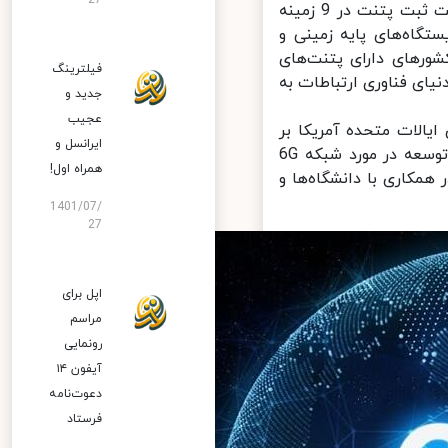
27
خبرگزاری ژاپنی برای دستیابی به آمار فوق، اطلاعات حدود 20 هزار درخواست ثبت پتنت در 9 زمینه
انتومی، ایستگاه‌های پایه زمینی و
رهای دارای پتنت‌های
فیلترینگ
یای فناوری ارتباطات به
جدید و
عجیب
الات متحده آمریکا بر
ایرانسل و
یکی از مهم‌ترین فعالان صنعت مخابرات جهان یعنی هواوی، کار تحقیق و توسعه در مورد شبکه 6G
همراه اول!
مکاری با دانشگاه‌ها و
1401/07/
27
اپل برای
مراسم
رونمایی
آیفون ۱۴
دعوت‌نامه
فرستاد