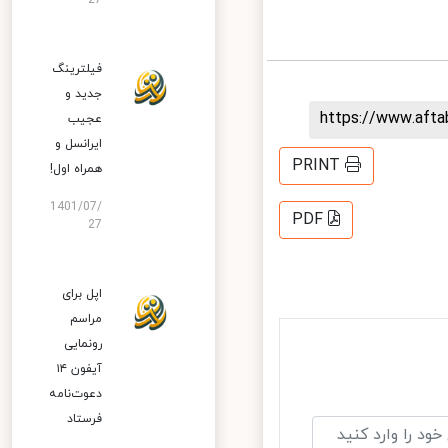
27
فیلترینگ
جدید و
https://www.aft
عجیب
ایرانسل و
PRINT
همراه اول!
1401/07/
PDF
27
اپل برای
مراسم
رونمایی
آیفون ۱۴
دعوت‌نامه
فرستاد