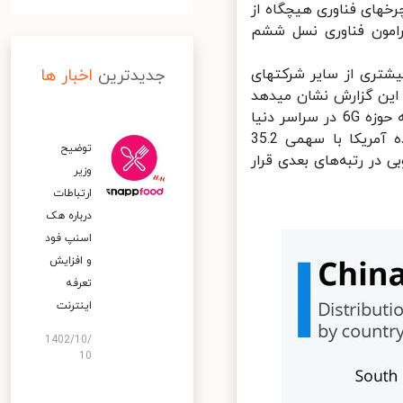
خدمات و کسب سهم بیشتر از این بازار ایجاد کرد. اما همانطور که می‎دانید چرخ‎های فناوری هیچ‎گاه از
امون فناوری نسل ششم
جدیدترین
اخبار ها
بر اساس گزارش خبرگزاری ژاپنی Nikkei Asia، شرکت‎های چینی با سرعت بیشتری از سایر شرکت‎های
ثبت شده در دیگر کشورها برای ورود به عصر جدید ارتباطات تلاش می‌کنند. این گزارش نشان می‎دهد
که این شرکت‎ها موفق به کسب سهم 40.3 درصدی از کل پتنت‌های مربوط به حوزه 6G در سراسر دنیا
شده‎اند. در رتبه بعدی شرکت‎ها بر اساس اصالت ثبتی آنها، ایالات متحده آمریکا با سهمی 35.2
توضیح
در رتبه‌های بعدی قرار
وزیر
ارتباطات
درباره هک
اسنپ‌ فود
و افزایش
تعرفه
اینترنت
1402/10/
10