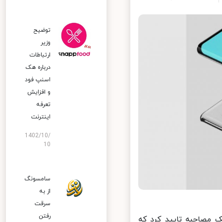
توضیح
وزیر
ارتباطات
درباره هک
اسنپ‌ فود
و افزایش
تعرفه
اینترنت
1402/10/
10
سامسونگ
از به
سرقت
رفتن
یان یک مصاحبه تایید کرد که