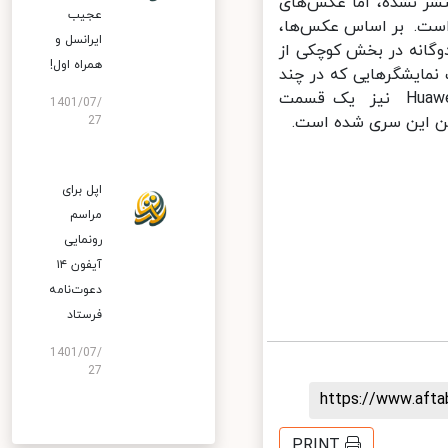
قی درباره مشخصات کامل گوشی Huawei Mate 40 منتشر نشده، اما عکس‌های
عجیب
 است. بر اساس عکس‌ها،
ایرانسل و
انه در بخش کوچکی از
همراه اول!
مایشگرهایی که در چند
سال اخیر تولید شده‌اند، به حداقل رسیده‌اند. پشت گوشی Huawei Mate 40 نیز یک قسمت
1401/07/
ین این سری شده است.
27
اپل برای
مراسم
رونمایی
آیفون ۱۴
دعوت‌نامه
فرستاد
1401/07/
27
https://www.aft
PRINT