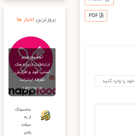
PDF
بروزترین
اخبار ها
توضیح وزیر
ارتباطات درباره هک
اسنپ‌ فود و افزایش
تعرفه اینترنت
1402/10/10
سامسونگ
از به
سرقت
رفتن