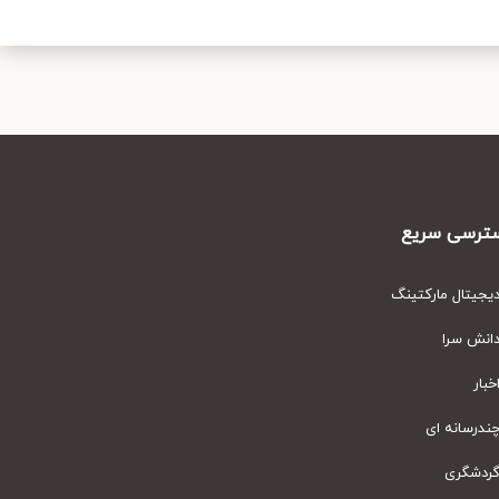
رسی سریع
یتال مارکتینگ
نش سرا
ار
رسانه ای
دشگری