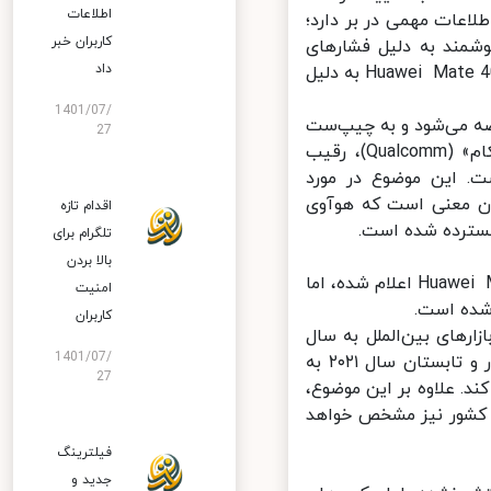
اطلاعات
ف او اطلاعات مهمی در بر دارد؛
کاربران خبر
مند به دلیل فشارهای
داد
امریکا، به طور کلی رد شوند. این شایعات مدعی بودند زمان عرضه‌ی گوشی Huawei Mate 40 به دلیل
1401/07/
ا یک ماه دیگر عرضه می‌شود و به چیپ‌ست
27
قدرتمند ساخته‌شده با فناوری ۵ نانومتری مجهز خواهد بود. شرکت «کوالکام» (Qualcomm)، رقیب
ری تولید نکرده است. این موضوع در مورد
ن معنی است که هوآوی
اقدام تازه
تلگرام برای
بالا بردن
با وجود اینکه ماه اکتبر امسال به عنوان زمان عرضه‌ی گوشی موبایل Huawei Mate 40 اعلام شده، اما
امنیت
ده است.
کاربران
های بین‌الملل به سال
1401/07/
۲۰۲۱ موکول خواهد شود؛ عرضه‌ی جهانی گوشی Huawei Mate 40 در بهار و تابستان سال ۲۰۲۱ به
27
ا به تعداد کافی تولید کند. علاوه بر این موضوع،
 کشور نیز مشخص خواهد
فیلترینگ
جدید و