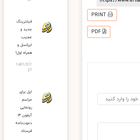
https://www.aft
27
PRINT
فیلترینگ
جدید و
PDF
عجیب
ایرانسل و
همراه اول!
1401/07/
27
اپل برای
مراسم
رونمایی
آیفون ۱۴
دعوت‌نامه
فرستاد