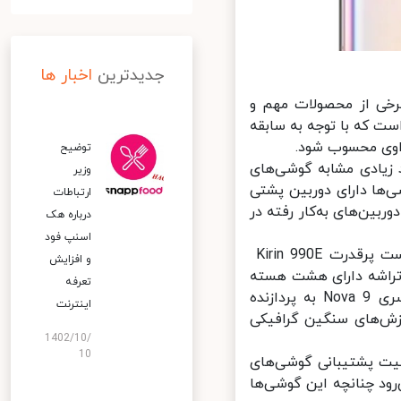
جدیدترین
اخبار ها
رخی از محصولات مهم و
کی از این محصولات است که با توجه به سابقه
وی محسوب شود.
توضیح
گوشی‌های سری نوا 9 هواوی تا حد زیادی مشابه گوشی‌های
وزیر
گوشی‌ها دارای دوربین پشتی
ارتباطات
ین‌های به‌کار رفته در
درباره هک
اسنپ‌ فود
طبق اعلام منابع خبری، هوآوی در گوشی‌های جدید سری Nova 9 از چیپست پرقدرت Kirin 990E
و افزایش
M به کار رفته بود. این تراشه دارای هشت هسته
تعرفه
پردازشی با فرکانس بیشینه 2.86 گیگاهرتز است. همچنین گوشی‌های سری Nova 9 به پردازنده
اینترنت
پس پردازش‌های سنگین گرافیکی
1402/10/
10
یت پشتیبانی گوشی‌های
نتظار می‌رود چنانچه این گوشی‌ها