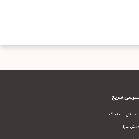
رسی سریع
یتال مارکتینگ
نش سرا